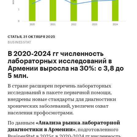
анализ открытой информации о рынке чая
оценки экспертов пищевой
промышленности
Категории:
Потребительские товары
/
...
/
СТАТЬЯ, 31 ОКТЯБРЯ 2025
Безалкогольные напитки
/
Чай
BUSINESSTAT
СНГ
/
Армения
В 2020-2024 гг численность
лабораторных исследований в
Армении выросла на 30%: с 3,8 до
5 млн.
В стране расширен перечень лабораторных
исследований в пакете первичной помощи,
внедрены новые стандарты для диагностики
хронических заболеваний, увеличен охват
населения профосмотрами.
По данным
«Анализа рынка лабораторной
диагностики в Армении»
, подготовленного
BusinesStat в 2025г, в 2020-2024 гг численность