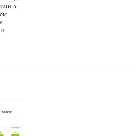
сии, а
том
е
 и
. Иран
ка и
 рисков
жением
и Zohr и
йшему
 тогда
ким.