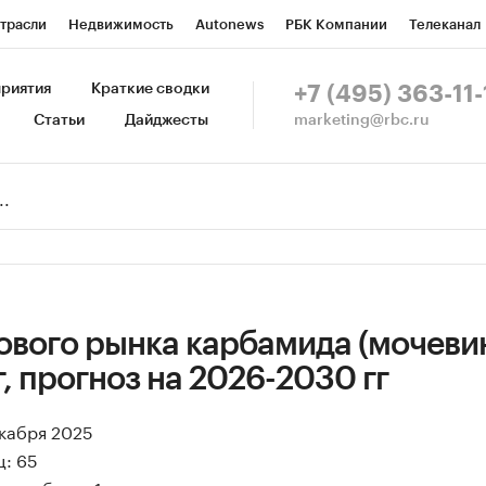
трасли
Недвижимость
Autonews
РБК Компании
Телеканал
изионеры
Национальные проекты
Город
Стиль
Крипто
Р
риятия
Краткие сводки
+7 (495) 363-11-
marketing@rbc.ru
Статьи
Дайджесты
зета
Спецпроекты СПб
Конференции СПб
Спецпроекты
Пр
Рынок наличной валюты
ового рынка карбамида (мочевин
г, прогноз на 2026-2030 гг
екабря 2025
ц: 65