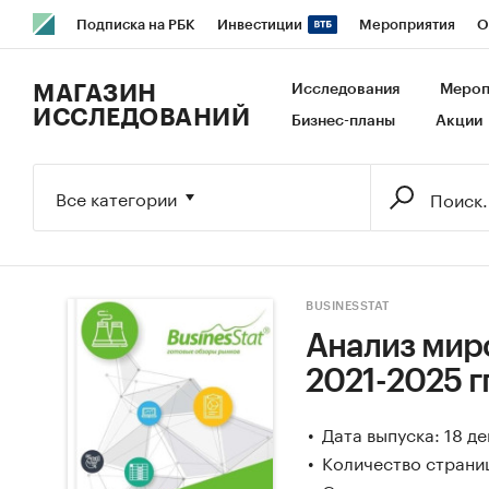
Подписка на РБК
Инвестиции
Мероприятия
О
РБК Образование
РБК Курсы
РБК Life
Тренды
В
МАГАЗИН
Исследования
Мероп
ИССЛЕДОВАНИЙ
Бизнес-планы
Акции
Исследования
Кредитные рейтинги
Франшизы
Га
Экономика
Бизнес
Технологии и медиа
Финансы
Все категории
BUSINESSTAT
Анализ мир
2021-2025 г
Дата выпуска: 18 д
Количество страни