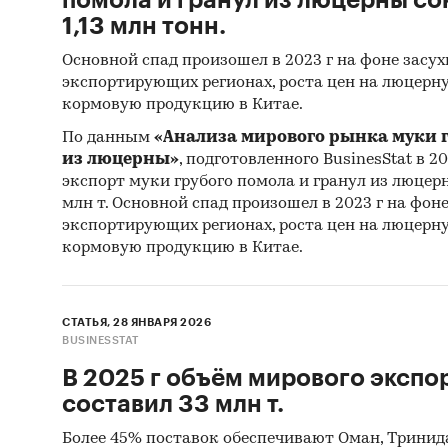
Основн
1,13 млн тонн.
Индонез
60% ми
Основной спад произошел в 2023 г на фоне засу
Россия,
экспортирующих регионах, роста цен на люцерну
пози
кормовую продукцию в Китае.
По данным
«Анализа мирового рынка муки г
«Анали
из люцерны»
, подготовленного BusinesStat в 20
подгото
экспорт муки грубого помола и гранул из люцерны
необход
млн т. Основной спад произошел в 2023 г на фон
рынка и
экспортирующих регионах, роста цен на люцерну
кормовую продукцию в Китае.
прои
прод
СТАТЬЯ, 28 ЯНВАРЯ 2026
импо
BUSINESSTAT
В 2025 г объём мирового экспо
внеш
составил 33 млн т.
В обзор
Более 45% поставок обеспечивают Оман, Тринида
мира и 