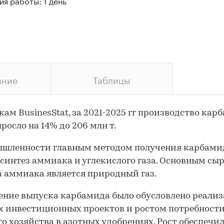
я работы: 1 день
ание
Таблицы
кам BusinesStat, за 2021-2025 гг производство кар
росло на 14% до 206 млн т.
ышленности главным методом получения карбами
синтез аммиака и углекислого газа. Основным сы
 аммиака является природный газ.
ние выпуска карбамида было обусловлено реали
 инвестиционных проектов и ростом потребност
го хозяйства в азотных удобрениях. Рост обеспечи