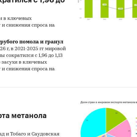
ыми производителями карбамида остаются Индия
ия, Китай, Россия и США, на которые приходится 
рового выпуска. Ключевыми экспортерами высту
хи в ключевых
 Катар и Нигерия, тогда как Индия и США сохраня
 и снижения спроса на
ции крупнейших импортеров.
рубого помола и гранул
з мирового рынка карбамида (мочевины)»,
26 г, в 2021-2025 гг мировой
вленный BusinesStat, включает важнейшие данные
 сократился с 1,96 до 1,13
имые для понимания текущей конъюнктуры глоба
е засухи в ключевых
 оценки перспектив его развития:
 и снижения спроса на
зводство карбамида
ажи карбамида
рт и экспорт карбамида (мочевины)
рта метанола
неторговые цены карбамида
е приводятся текущие данные более чем по 100 ст
д и Тобаго и Саудовская
прогноз по 25 странам-лидерам мирового рынка