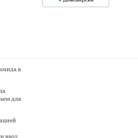
Демоверсия
бамида в
да
рьем для
зацией
и
ли ввод