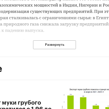
азохимических мощностей в Индии, Нигерии и Рос
модернизация существующих предприятий. При э
тран сталкивалась с ограничениями сырья: в Египт
а природного газа снижала загрузку предприятий
 к падению выпуска.
г отраслевой рост замедлился из-за эскалации
Развернуть
тического конфликта в регионе Ближнего Востока
ужден приостановить работу семи заводов аммиа
ы из-за повреждений газовой инфраструктуры и
е
ности. Египет столкнулся с дополнительным сни
ости газа из-за падения добычи на месторождени
ения поставок из Израиля, что привело к дальне
нию выпуска карбамида. Нарушения логистики и
го обеспечения ограничили мировое предложение,
ос со стороны сельского хозяйства оставался высо
т муки грубого
ратился с 1,96 до