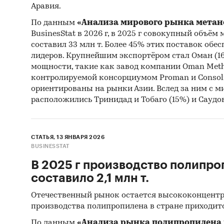
Аравия.
карбам
По данным
«Анализа мирового рынка метан
Страны
BusinesStat в 2026 г, в 2025 г совокупный объём
составил 33 млн т. Более 45% этих поставок обе
Германи
лидеров. Крупнейшим экспортёром стал Оман (16
Малайзи
мощности, такие как завод компании Oman Meth
Россия,
контролируемой консорциумом Proman и Consoli
ориентированы на рынки Азии. Вслед за ним с
При по
расположились Тринидад и Тобаго (15%) и Саудов
статис
Информ
СТАТЬЯ, 13 ЯНВАРЯ 2026
BUSINESSTAT
Unite
В 2025 г производство полипро
Euros
составило 2,1 млн т.
Inter
Отечественный рынок остается высококонцентр
Inter
производства полипропилена в стране приходит
Food 
По данным
«Анализа рынка полипропилена 