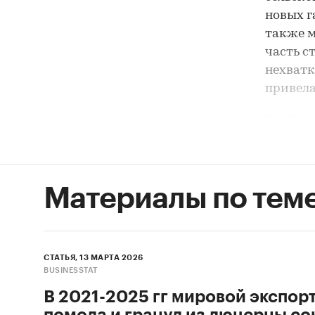
новых г
также 
часть с
нехватк
привела
В 2025 
геополи
был вын
мочевин
Материалы по тем
безопас
доступн
прекращ
сокраще
СТАТЬЯ, 13 МАРТА 2026
сырьево
BUSINESSTAT
как спр
В 2021-2025 гг мировой экспор
помола и гранул из люцерны сок