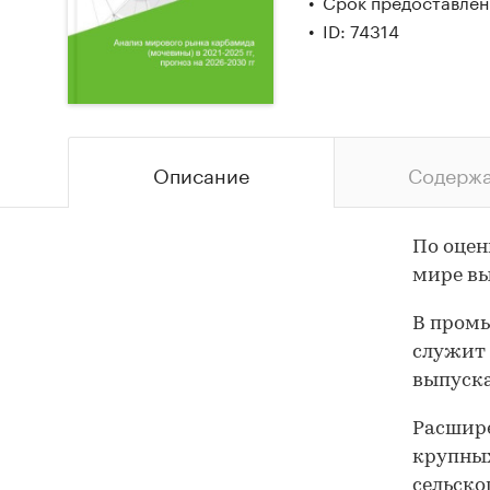
Срок предоставлени
ID: 74314
Описание
Содерж
По оцен
мире вы
В пром
служит 
выпуска
Расшире
крупных
сельско