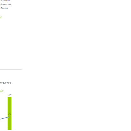
ьетнам,
Китай,
льша,