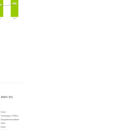
,
свыше
пают
ют
,
льного
ранам