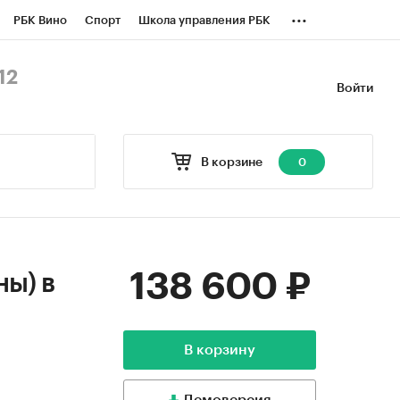
...
РБК Вино
Спорт
Школа управления РБК
БК Бизнес-среда
Дискуссионный клуб
12
Войти
оверка контрагентов
Политика
В корзине
0
138 600 ₽
ы) в
В корзину