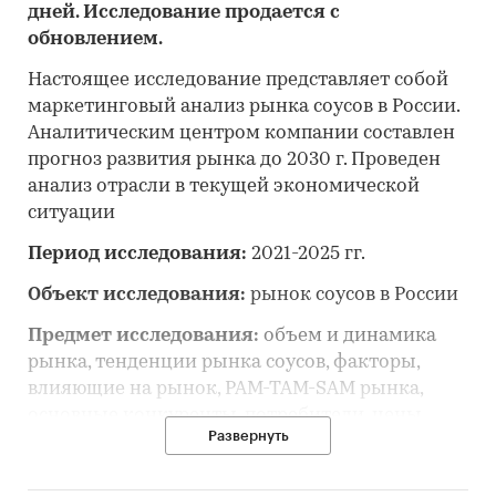
дней. Исследование продается с
обновлением.
Настоящее исследование представляет собой
маркетинговый анализ рынка соусов в России.
Аналитическим центром компании составлен
прогноз развития рынка до 2030 г. Проведен
анализ отрасли в текущей экономической
ситуации
Период исследования:
2021-2025 гг.
Объект исследования:
рынок соусов в России
Предмет исследования:
объем и динамика
рынка, тенденции рынка соусов, факторы,
влияющие на рынок, PAM-TAM-SAM рынка,
основные конкуренты, потребители, цены,
Развернуть
оценка инвестиционной привлекательности,
прогноз развития рынка