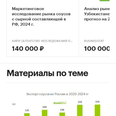
2030 г.
Маркетинговое
Анализ рынка с
Основные блоки исследования:
исследование рынка соусов
Узбекистане в 2
с сырной составляющей в
прогноз на 202
Обзор российского рынка соусов
РФ, 2024 г.
Конкурентный анализ на рынке соусов
Анализ производства соусов
АИПР (АГЕНТСТВО ИССЛЕДОВАНИЙ ПРОМЫШЛЕННЫХ И ПОТРЕБИТЕЛЬСКИХ РЫНКОВ)
BUSINESSTAT
140 000 ₽
100 000 
Анализ потребления соусов
Ценовой анализ
Оценка факторов инвестиционной
Материалы по теме
привлекательности рынка
Динамика и прогноз внешнеторговых
поставок соусов
Прогноз развития рынка соусов до 2030 г.
Выводы по исследованию
Источники информации: