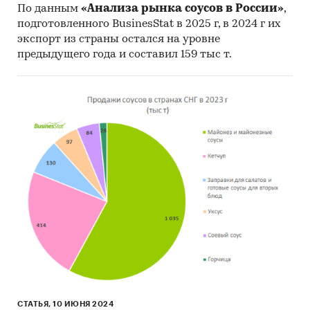
Методы:
По данным
«Анализа рынка соусов в России»
,
подготовленного BusinesStat в 2025 г, в 2024 г их
Кабинетное исследование. Поиск и анализ
экспорт из страны остался на уровне
информации из различных источников,
предыдущего года и составил 159 тыс т.
проведение расчетов. Статистика и
аналитика
Прогноз ГидМаркет. Современные
статистические методы прогнозирования с
поправкой на мнение экспертов.
Отчет отражает мнение авторов и не является
инвестиционной рекомендацией
Категории:
Потребительские товары
/
...
/
Продукты питания
/
Соусы
Соусы
СТАТЬЯ, 10 ИЮНЯ 2024