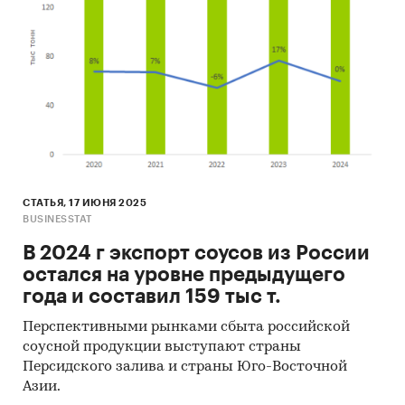
Базы данных государственных органов
статистики
Данные Федеральной налоговой службы
Открытые источники (сайты, порталы)
Официальные интернет-порталы правовой
информации
Отчетность эмитентов
СТАТЬЯ, 17 ИЮНЯ 2025
BUSINESSTAT
Сайты компаний
В 2024 г экспорт соусов из России
Архивы СМИ
остался на уровне предыдущего
Региональные и федеральные СМИ
года и составил 159 тыс т.
Инсайдерские источники
Перспективными рынками сбыта российской
соусной продукции выступают страны
Специализированные аналитические
Персидского залива и страны Юго-Восточной
порталы
Азии.