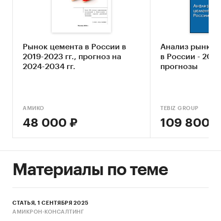
Категории:
Потребительские товары
/
...
/
Стройматериалы
/
Цемент
Промышленность
/
...
/
Стройматериалы
/
Цемент
Строительство и недвижимость
/
...
/
Рынок цемента в России в
Анализ рынка 
Стройматериалы
/
Цемент
2019-2023 гг., прогноз на
в России - 202
2024-2034 гг.
Россия
/
Центральный федеральный округ
прогнозы
АМИКО
TEBIZ GROUP
48 000 ₽
109 800 ₽
Материалы по теме
СТАТЬЯ, 1 СЕНТЯБРЯ 2025
АМИКРОН-КОНСАЛТИНГ