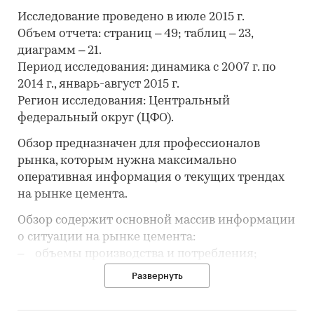
Исследование проведено в июле 2015 г.
Объем отчета: страниц – 49; таблиц – 23,
диаграмм – 21.
Период исследования: динамика с 2007 г. по
2014 г., январь-август 2015 г.
Регион исследования: Центральный
федеральный округ (ЦФО).
Обзор предназначен для профессионалов
рынка, которым нужна максимально
оперативная информация о текущих трендах
на рынке цемента.
Обзор содержит основной массив информации
о ситуации на рынке цемента:
‒ объемы производства и потребления;
‒ цены у производителей и потребителей;
Развернуть
‒ рентабельность продаж и объемы выручки
в отрасли;