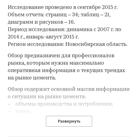
Исследование проведено в сентябре 2015 г.
Объем отчета: страниц – 34; таблиц – 21,
диаграмм и рисунков – 16.
Период исследования: динамика с 2007 г. по
2014 г., январь-август 2015 г.
Регион исследования: Новосибирская область.
Обзор предназначен для профессионалов
рынка, которым нужна максимально
оперативная информация о текущих трендах
на рынке цемента.
Обзор содержит основной массив информации
о ситуации на рынке цемента:
‒ объемы производства и потребления;
‒ цены;
‒ объемы импорта и экспорта;
Развернуть
‒ ситуация на рынке логистики поставок,
объемы отгрузки жд-транспортом;