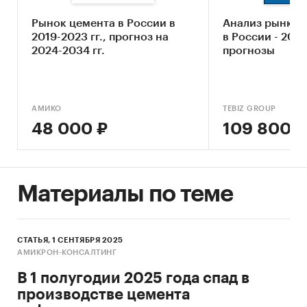
регионов России.
Рынок цемента в России в
Анализ рынка 
Категории:
Потребительские товары
/
...
/
2019-2023 гг., прогноз на
в России - 202
Стройматериалы
/
Цемент
2024-2034 гг.
прогнозы
Промышленность
/
...
/
Стройматериалы
/
Цемент
Строительство и недвижимость
/
...
/
Стройматериалы
/
Цемент
АМИКО
TEBIZ GROUP
Россия
/
Сибирский федеральный округ
/
48 000 ₽
109 800 ₽
Новосибирская область
Материалы по теме
СТАТЬЯ, 1 СЕНТЯБРЯ 2025
АМИКРОН-КОНСАЛТИНГ
В 1 полугодии 2025 года спад в
производстве цемента