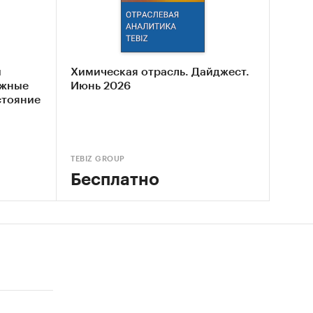
ектив
й
Химическая отрасль. Дайджест.
ложные
Июнь 2026
стояние
TEBIZ GROUP
Бесплатно
а и
мпорта
енгрия,
а,