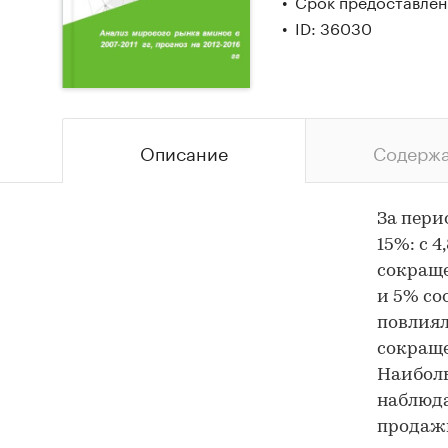
Срок предоставлени
ID: 36030
Описание
Содерж
За пери
15%: с 4
сокраще
и 5% со
повлиял
сокраще
Наиболь
наблюда
продажи