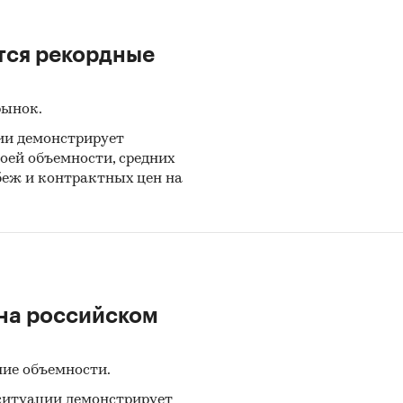
нды, Польша, Португалия, Республика Корея, Росс
ия, Сингапур, Словакия, США, Франция, Чехия, Шв
тся рекордные
 Япония. Указанные страны именуются в обзоре 
аминов.
рынок.
ительно в обзоре по импорту и экспорту приве
ии демонстрирует
я информация по видам аминов:
оей объемности, средних
беж и контрактных цен на
ламин, ди- или триметиламин и их соли
иламин и его соли
лические моноамины прочие и их производные и 
ендиамин и его соли
на российском
аметилендиамин и его соли
лические полиамины прочие их производные и со
ние объемности.
оалкановые, циклоалкеновые и циклотерпеновые
ситуации демонстрирует