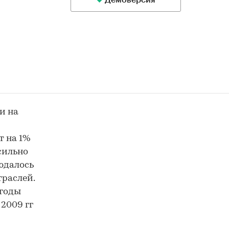
Демоверсия
и на
т на 1%
сильно
юдалось
раслей.
 годы
 2009 гг