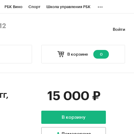
...
РБК Вино
Спорт
Школа управления РБК
БК Бизнес-среда
Дискуссионный клуб
12
Войти
оверка контрагентов
Политика
В корзине
0
15 000 ₽
г,
В корзину