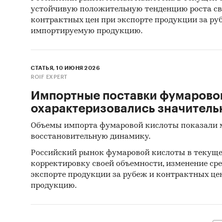
соед
устойчивую положительную тенденцию роста св
Анил
контрактных цен при экспорте продукции за ру
импортируемую продукцию.
Прои
Толу
СТАТЬЯ, 10 ИЮНЯ 2026
Дифе
ROIF EXPERT
Нафт
Импортные поставки фумарово
охарактеризовались значител
Аром
Объемы импорта фумаровой кислоты показали
О-м-
восстановительную динамику.
соли
Российский рынок фумаровой кислоты в текуще
Аром
корректировку своей объемности, изменение ср
экспорте продукции за рубеж и контрактных ц
При по
продукцию.
статис
Unite