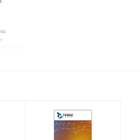
е
на
в
007 г до
мире
ию будет
ической
 и
з на
для