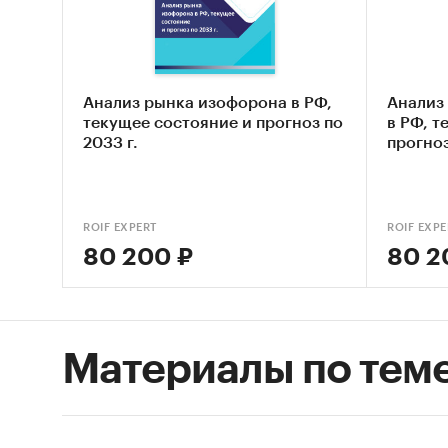
понима
его раз
Экон
Анализ рынка изофорона в РФ,
Анализ
Прои
текущее состояние и прогноз по
в РФ, т
Прод
2033 г.
прогноз
Внеш
Импо
ROIF EXPERT
ROIF EXPE
Внеш
80 200 ₽
80 2
В обзор
импорта
Материалы по тем
Отдельн
лидиру
аминов
Германи