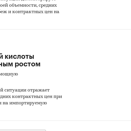
инения аминов
оей объемности, средних
ин и его соли
беж и контрактных цен на
зводные анилина и их соли
идины и их производные и соли
ниламин и его производные и соли
иламины и их производные и соли
й кислоты
ьным ростом
атические моноамины прочие и их производные и
 мощную
п-фенилендиамин, диаминотолуолы и их произво
й ситуации отражает
атические полиамины прочие и их производные и
едних контрактных цен при
ен на импортируемую
дготовке обзора использована официальная
тика:
d Nations Statistics Division