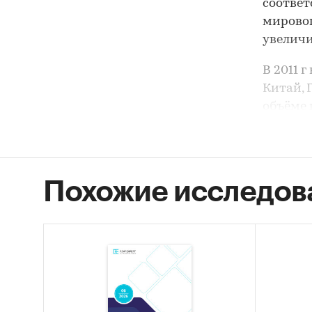
соответ
мировог
увеличи
В 2011 
Китай, 
объёме 
40% в 20
По оцен
продолж
Похожие исследов
достигн
обуслов
промышл
инсект
«Анализ
2012-20