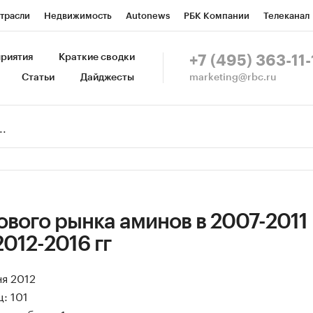
трасли
Недвижимость
Autonews
РБК Компании
Телеканал
изионеры
Национальные проекты
Город
Стиль
Крипто
Р
риятия
Краткие сводки
+7 (495) 363-11-
marketing@rbc.ru
Статьи
Дайджесты
зета
Спецпроекты СПб
Конференции СПб
Спецпроекты
Пр
Рынок наличной валюты
вого рынка аминов в 2007-2011 г
2012-2016 гг
ня 2012
: 101