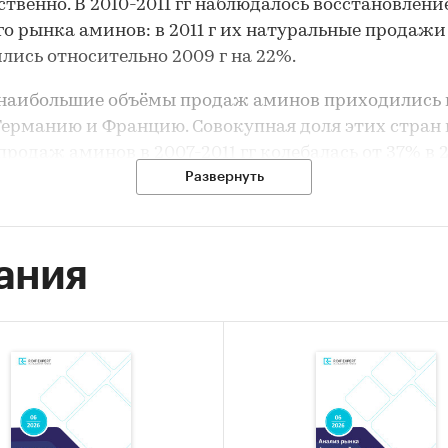
ственно. В 2010-2011 гг наблюдалось восстановлени
о рынка аминов: в 2011 г их натуральные продажи
лись относительно 2009 г на 22%.
г наибольшие объёмы продаж аминов приходились 
Германию и Францию. Совокупная доля этих стран 
продаж аминов в 2007-2011 гг колебалась от 37% в 2
09 г.
Развернуть
кам BusinesStat, в 2012-2016 гг продажи аминов в 
ат расти в среднем на 4% в год. В 2016 г продажи
ания
ут 7 млн т. Увеличение спроса на данную продукц
лено ростом потребляющих отраслей: фармаколог
енности, производителей пластмасс, красителей
ицидов.
 мирового рынка аминов в 2007-2011 гг, прогно
16 гг»
включает важнейшие данные, необходимые 