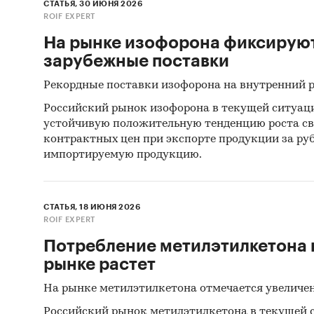
СТАТЬЯ, 30 ИЮНЯ 2026
Нидерла
ROIF EXPERT
Федерац
На рынке изофорона фиксирую
Швеция,
зарубежные поставки
рынка 
Рекордные поставки изофорона на внутренний 
Дополн
Российский рынок изофорона в текущей ситуац
текуща
устойчивую положительную тенденцию роста св
контрактных цен при экспорте продукции за ру
Мети
импортируемую продукцию.
Диэт
Ацик
СТАТЬЯ, 18 ИЮНЯ 2026
ROIF EXPERT
Этил
Потребление метилэтилкетона 
Гекс
рынке растет
Ацик
На рынке метилэтилкетона отмечается увеличе
Цикл
Российский рынок метилэтилкетона в текущей 