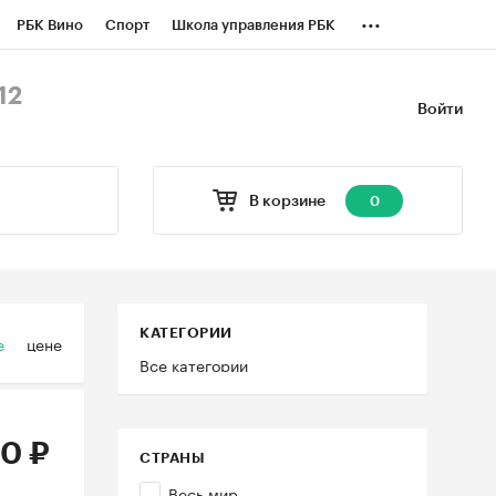
...
РБК Вино
Спорт
Школа управления РБК
БК Бизнес-среда
Дискуссионный клуб
12
Войти
оверка контрагентов
Политика
В корзине
0
КАТЕГОРИИ
е
цене
Все категории
0 ₽
СТРАНЫ
Весь мир