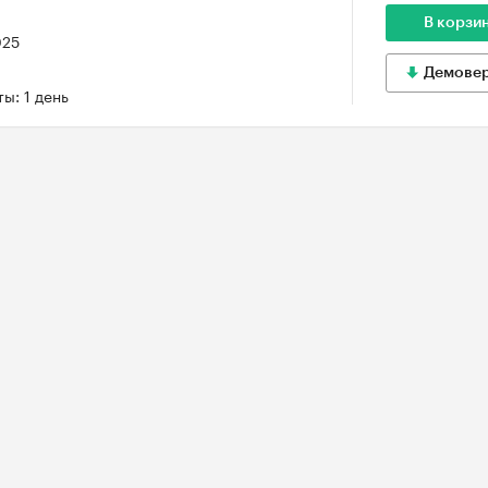
В корзи
025
Демове
ы: 1 день