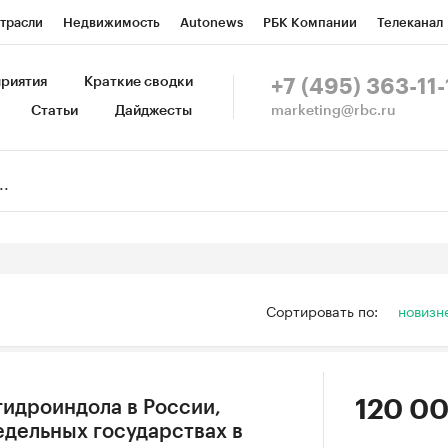
трасли
Недвижимость
Autonews
РБК Компании
Телеканал
изионеры
Национальные проекты
Город
Стиль
Крипто
Р
риятия
Краткие сводки
+7 (495) 363-11-
marketing@rbc.ru
Статьи
Дайджесты
зета
Спецпроекты СПб
Конференции СПб
Спецпроекты
Пр
Рынок наличной валюты
Сортировать по:
новизн
120 00
гидроиндола в России,
едельных государствах в