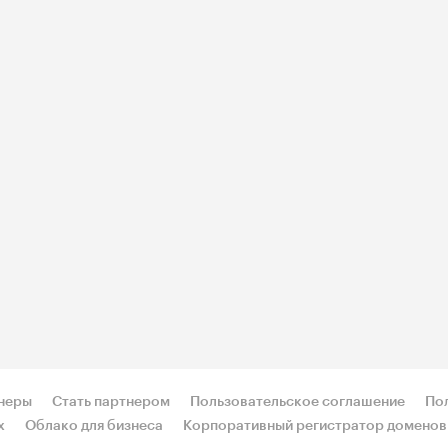
неры
Стать партнером
Пользовательское соглашение
По
х
Облако для бизнеса
Корпоративный регистратор доменов