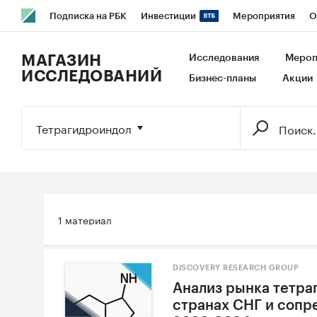
Подписка на РБК
Инвестиции
Мероприятия
О
РБК Образование
РБК Курсы
РБК Life
Тренды
В
МАГАЗИН
Исследования
Мероп
ИССЛЕДОВАНИЙ
Бизнес-планы
Акции
Исследования
Кредитные рейтинги
Франшизы
Га
Экономика
Бизнес
Технологии и медиа
Финансы
Тетрагидроиндол
1 материал
DISCOVERY RESEARCH GROUP
Анализ рынка тетра
странах СНГ и сопр