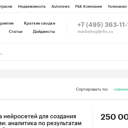
трасли
Недвижимость
Autonews
РБК Компании
Телеканал
изионеры
Национальные проекты
Город
Стиль
Крипто
Р
риятия
Краткие сводки
+7 (495) 363-11-
marketing@rbc.ru
Статьи
Дайджесты
зета
Спецпроекты СПб
Конференции СПб
Спецпроекты
Пр
Рынок наличной валюты
Сортировать по:
новизн
250 00
 нейросетей для создания
и: аналитика по результатам