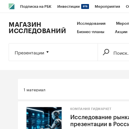
Подписка на РБК
Инвестиции
Мероприятия
О
РБК Образование
РБК Курсы
РБК Life
Тренды
В
МАГАЗИН
Исследования
Мероп
ИССЛЕДОВАНИЙ
Бизнес-планы
Акции
Исследования
Кредитные рейтинги
Франшизы
Га
Экономика
Бизнес
Технологии и медиа
Финансы
Презентации
1 материал
КОМПАНИЯ ГИДМАРКЕТ
Исследование рынка
презентации в Росси