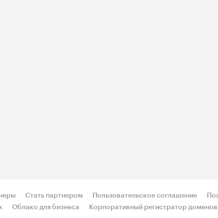
неры
Стать партнером
Пользовательское соглашение
По
х
Облако для бизнеса
Корпоративный регистратор доменов