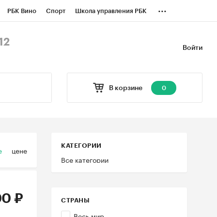
...
РБК Вино
Спорт
Школа управления РБК
БК Бизнес-среда
Дискуссионный клуб
12
Войти
оверка контрагентов
Политика
В корзине
0
КАТЕГОРИИ
е
цене
Все категории
0 ₽
СТРАНЫ
Весь мир