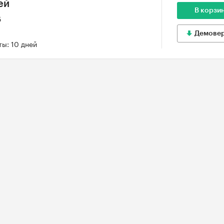
ей
В корзи
5
Демове
ы: 10 дней