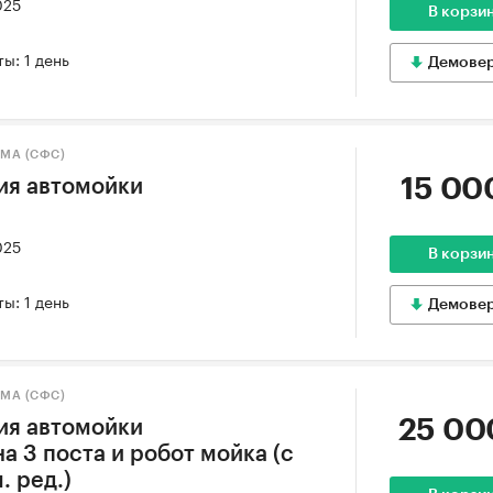
025
В корзи
ы: 1 день
Демове
МА (СФС)
15 00
ия автомойки
025
В корзи
ы: 1 день
Демове
МА (СФС)
25 00
ия автомойки
 3 поста и робот мойка (с
. ред.)