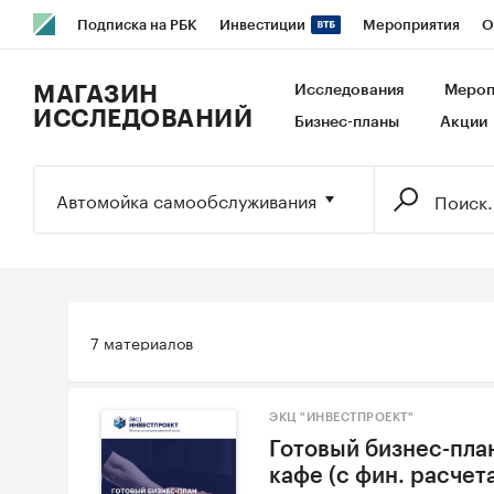
Подписка на РБК
Инвестиции
Мероприятия
О
РБК Образование
РБК Курсы
РБК Life
Тренды
В
МАГАЗИН
Исследования
Мероп
ИССЛЕДОВАНИЙ
Бизнес-планы
Акции
Исследования
Кредитные рейтинги
Франшизы
Га
Экономика
Бизнес
Технологии и медиа
Финансы
Автомойка самообслуживания
7 материалов
ЭКЦ "ИНВЕСТПРОЕКТ"
Готовый бизнес-пла
кафе (с фин. расчет