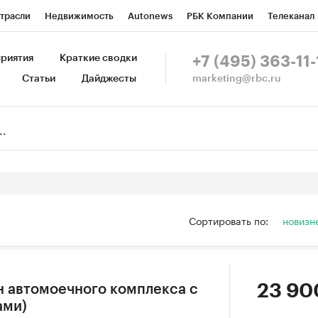
трасли
Недвижимость
Autonews
РБК Компании
Телеканал
изионеры
Национальные проекты
Город
Стиль
Крипто
Р
риятия
Краткие сводки
+7 (495) 363-11-
marketing@rbc.ru
Статьи
Дайджесты
зета
Спецпроекты СПб
Конференции СПб
Спецпроекты
Пр
Рынок наличной валюты
Сортировать по:
новизн
23 90
н автомоечного комплекса с
ами)