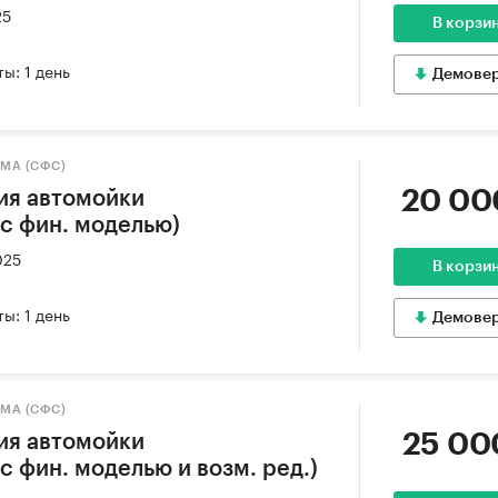
25
В корзи
ы: 1 день
Демове
МА (СФС)
20 00
ия автомойки
с фин. моделью)
025
В корзи
ы: 1 день
Демове
МА (СФС)
25 00
ия автомойки
 фин. моделью и возм. ред.)