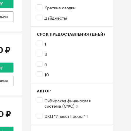
ну
Краткие сводки
Дайджесты
рсия
СРОК ПРЕДОСТАВЛЕНИЯ (ДНЕЙ)
1
0 ₽
3
5
ну
10
рсия
АВТОР
Сибирская финансовая
система (СФС)
6
0 ₽
ЭКЦ "ИнвестПроект"
1