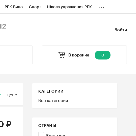
...
РБК Вино
Спорт
Школа управления РБК
БК Бизнес-среда
Дискуссионный клуб
12
Войти
оверка контрагентов
Политика
В корзине
0
КАТЕГОРИИ
е
цене
Все категории
0 ₽
СТРАНЫ
Весь мир