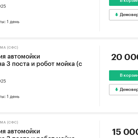
В корзи
025
Демове
ы: 1 день
МА (СФС)
20 00
ия автомойки
 3 поста и робот мойка (с
В корзи
025
Демове
ы: 1 день
МА (СФС)
15 00
ия автомойки