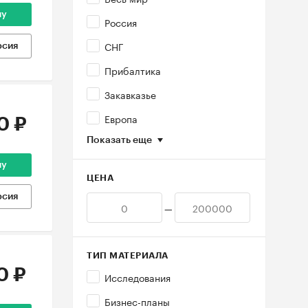
ну
Россия
СНГ
рсия
Прибалтика
Закавказье
Европа
0 ₽
Показать еще
ну
ЦЕНА
рсия
—
ТИП МАТЕРИАЛА
0 ₽
Исследования
Бизнес-планы