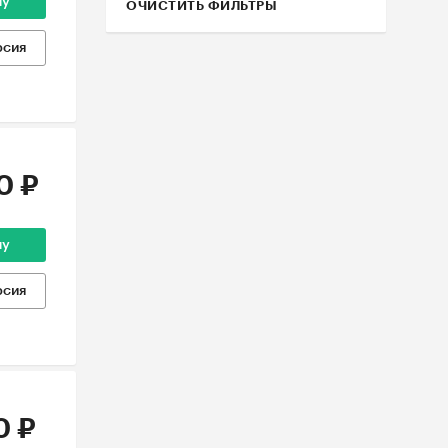
ну
ОЧИСТИТЬ ФИЛЬТРЫ
рсия
0 ₽
ну
рсия
0 ₽