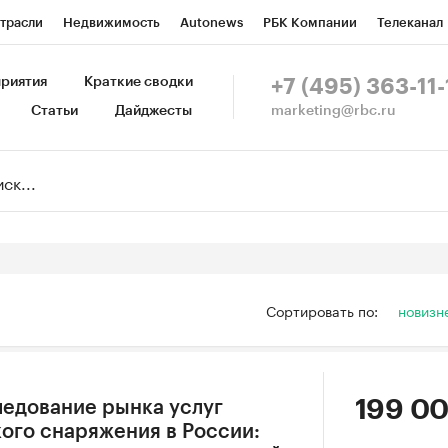
трасли
Недвижимость
Autonews
РБК Компании
Телеканал
изионеры
Национальные проекты
Город
Стиль
Крипто
Р
риятия
Краткие сводки
+7 (495) 363-11-
marketing@rbc.ru
Статьи
Дайджесты
зета
Спецпроекты СПб
Конференции СПб
Спецпроекты
Пр
Рынок наличной валюты
Сортировать по:
новизн
199 00
едование рынка услуг
ого снаряжения в России: