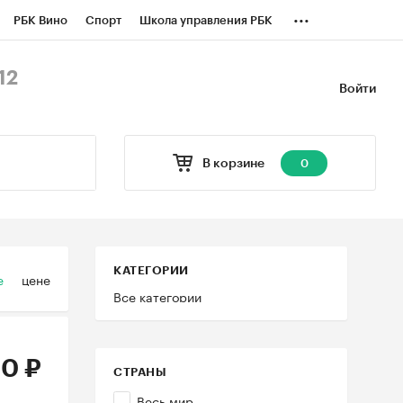
...
РБК Вино
Спорт
Школа управления РБК
БК Бизнес-среда
Дискуссионный клуб
12
Войти
оверка контрагентов
Политика
В корзине
0
КАТЕГОРИИ
е
цене
Все категории
0 ₽
СТРАНЫ
Весь мир