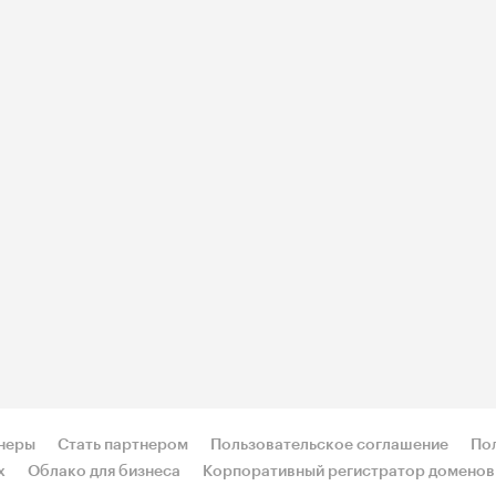
неры
Стать партнером
Пользовательское соглашение
По
х
Облако для бизнеса
Корпоративный регистратор доменов