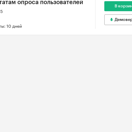
ьтатам опроса пользователей
В корзи
25
Демове
ы: 10 дней