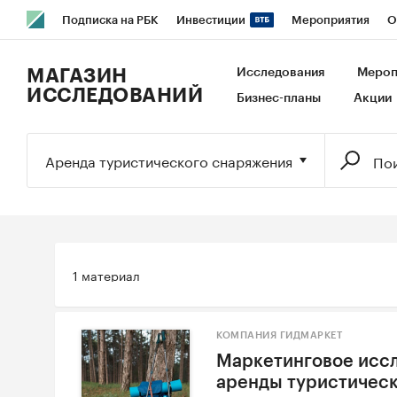
Подписка на РБК
Инвестиции
Мероприятия
О
РБК Образование
РБК Курсы
РБК Life
Тренды
В
МАГАЗИН
Исследования
Мероп
ИССЛЕДОВАНИЙ
Бизнес-планы
Акции
Исследования
Кредитные рейтинги
Франшизы
Га
Экономика
Бизнес
Технологии и медиа
Финансы
Аренда туристического снаряжения
1 материал
КОМПАНИЯ ГИДМАРКЕТ
Маркетинговое иссл
аренды туристическ