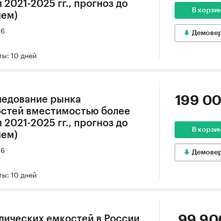
 2021-2025 гг., прогноз до
В корзи
ием)
26
Демове
ы: 10 дней
199 00
ледование рынка
остей вместимостью более
 2021-2025 гг., прогноз до
В корзи
ием)
26
Демове
ы: 10 дней
99 90
лических емкостей в России