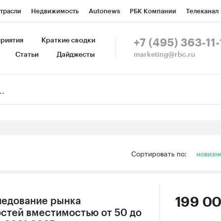
трасли
Недвижимость
Autonews
РБК Компании
Телеканал
изионеры
Национальные проекты
Город
Стиль
Крипто
Р
риятия
Краткие сводки
+7 (495) 363-11-
marketing@rbc.ru
Статьи
Дайджесты
зета
Спецпроекты СПб
Конференции СПб
Спецпроекты
Пр
Рынок наличной валюты
Сортировать по:
новизн
199 00
ледование рынка
стей вместимостью от 50 до