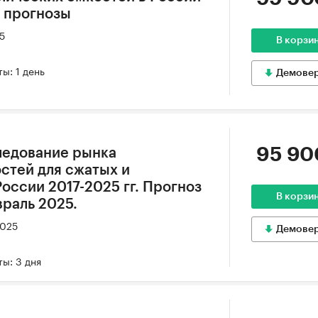
и прогнозы
25
В корзи
ы: 1 день
Демове
95 90
ледование рынка
стей для сжатых и
оссии 2017-2025 гг. Прогноз
В корзи
враль 2025.
2025
Демове
ы: 3 дня