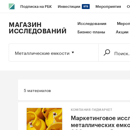
Подписка на РБК
Инвестиции
Мероприятия
О
РБК Образование
РБК Курсы
РБК Life
Тренды
В
МАГАЗИН
Исследования
Мероп
ИССЛЕДОВАНИЙ
Бизнес-планы
Акции
Исследования
Кредитные рейтинги
Франшизы
Га
Экономика
Бизнес
Технологии и медиа
Финансы
Металлические емкости
5 материалов
КОМПАНИЯ ГИДМАРКЕТ
Маркетинговое исс
металлических емко