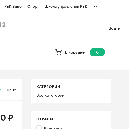
...
РБК Вино
Спорт
Школа управления РБК
БК Бизнес-среда
Дискуссионный клуб
12
Войти
оверка контрагентов
Политика
В корзине
0
КАТЕГОРИИ
е
цене
Все категории
0 ₽
СТРАНЫ
Весь мир