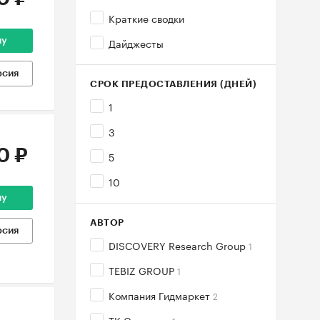
Краткие сводки
Дайджесты
ну
рсия
СРОК ПРЕДОСТАВЛЕНИЯ (ДНЕЙ)
1
3
0 ₽
5
10
ну
АВТОР
рсия
DISCOVERY Research Group
1
TEBIZ GROUP
1
Компания Гидмаркет
2