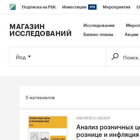
Подписка на РБК
Инвестиции
Мероприятия
О
РБК Образование
РБК Курсы
РБК Life
Тренды
В
МАГАЗИН
Исследования
Мероп
ИССЛЕДОВАНИЙ
Бизнес-планы
Акции
Исследования
Кредитные рейтинги
Франшизы
Га
Экономика
Бизнес
Технологии и медиа
Финансы
Йод
5 материалов
ЭКСПРЕСС-ОБЗОР
Анализ розничных це
рознице и инфляция