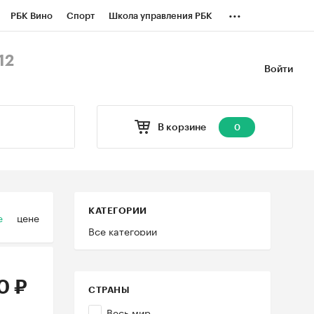
...
РБК Вино
Спорт
Школа управления РБК
БК Бизнес-среда
Дискуссионный клуб
12
Войти
оверка контрагентов
Политика
В корзине
0
КАТЕГОРИИ
е
цене
Все категории
0 ₽
СТРАНЫ
Весь мир