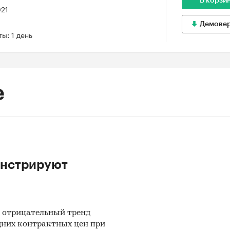
В корзи
021
Демове
ы: 1 день
е
онстрируют
 отрицательный тренд
дних контрактных цен при