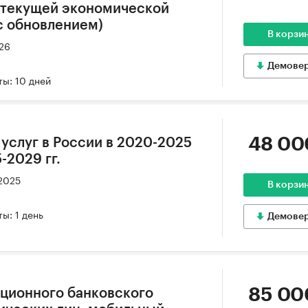
в текущей экономической
(с обновлением)
В корзи
026
Демове
ы: 10 дней
48 00
услуг в России в 2020-2025
5-2029 гг.
 2025
В корзи
ы: 1 день
Демове
85 00
ционного банковского