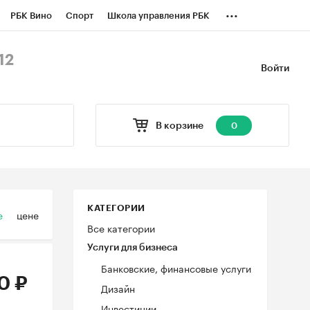
...
РБК Вино
Спорт
Школа управления РБК
БК Бизнес-среда
Дискуссионный клуб
12
Войти
оверка контрагентов
Политика
В корзине
0
КАТЕГОРИИ
е
цене
Все категории
Услуги для бизнеса
Банковские, финансовые услуги
0 ₽
Дизайн
Инвестиции