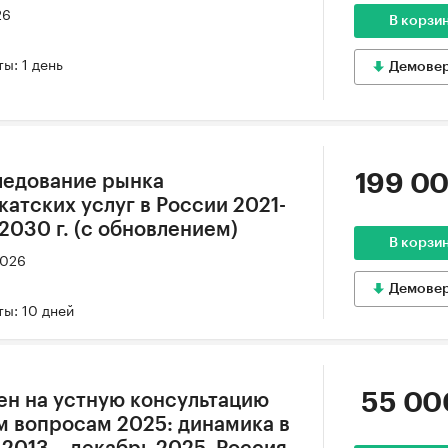
26
В корзи
ы: 1 день
Демове
199 00
ледование рынка
атских услуг в России 2021-
 2030 г. (с обновлением)
В корзи
2026
Демове
ы: 10 дней
55 00
ен на устную консультацию
 вопросам 2025: динамика в