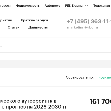
трасли
Недвижимость
Autonews
РБК Компании
Телеканал
изионеры
Национальные проекты
Город
Стиль
Крипто
Р
риятия
Краткие сводки
+7 (495) 363-11-
marketing@rbc.ru
Статьи
Дайджесты
зета
Спецпроекты СПб
Конференции СПб
Спецпроекты
Пр
Рынок наличной валюты
Сортировать по:
новизн
161 70
ческого аутсорсинга в
гг, прогноз на 2026-2030 гг