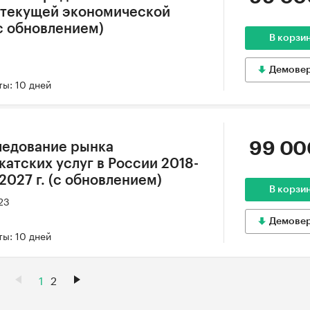
в текущей экономической
(с обновлением)
В корзи
Демове
ы: 10 дней
99 00
ледование рынка
атских услуг в России 2018-
 2027 г. (с обновлением)
В корзи
23
Демове
ы: 10 дней
1
2