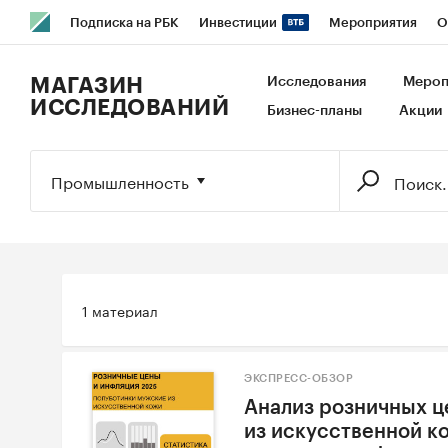
Подписка на РБК
Инвестиции
Мероприятия
О
РБК Образование
РБК Курсы
РБК Life
Тренды
В
МАГАЗИН
Исследования
Мероп
ИССЛЕДОВАНИЙ
Бизнес-планы
Акции
Исследования
Кредитные рейтинги
Франшизы
Га
Экономика
Бизнес
Технологии и медиа
Финансы
Промышленность
1 материал
ЭКСПРЕСС-ОБЗОР
Анализ розничных ц
из искусственной к