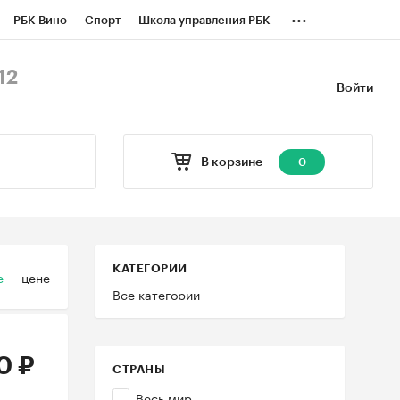
...
РБК Вино
Спорт
Школа управления РБК
БК Бизнес-среда
Дискуссионный клуб
12
Войти
оверка контрагентов
Политика
В корзине
0
КАТЕГОРИИ
е
цене
Все категории
0 ₽
СТРАНЫ
Весь мир