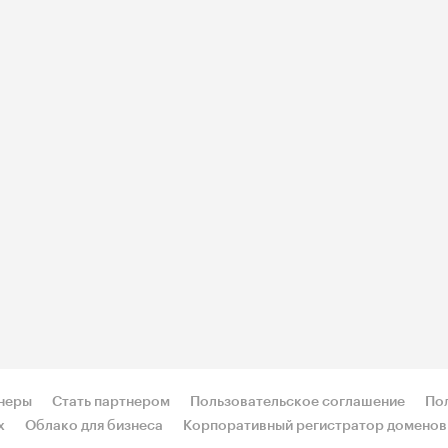
неры
Стать партнером
Пользовательское соглашение
По
х
Облако для бизнеса
Корпоративный регистратор доменов