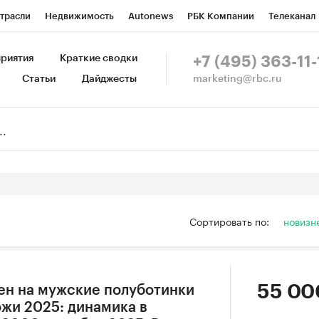
трасли
Недвижимость
Autonews
РБК Компании
Телеканал
изионеры
Национальные проекты
Город
Стиль
Крипто
Р
риятия
Краткие сводки
+7 (495) 363-11-
marketing@rbc.ru
Статьи
Дайджесты
зета
Спецпроекты СПб
Конференции СПб
Спецпроекты
Пр
Рынок наличной валюты
Сортировать по:
новизн
55 00
ен на мужские полуботинки
ожи 2025: динамика в