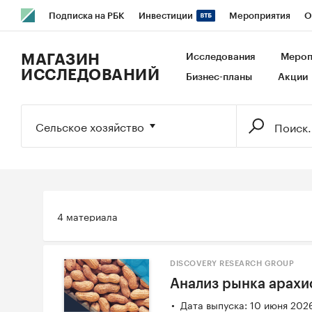
Подписка на РБК
Инвестиции
Мероприятия
О
РБК Образование
РБК Курсы
РБК Life
Тренды
В
МАГАЗИН
Исследования
Мероп
ИССЛЕДОВАНИЙ
Бизнес-планы
Акции
Исследования
Кредитные рейтинги
Франшизы
Га
Экономика
Бизнес
Технологии и медиа
Финансы
Сельское хозяйство
4 материала
DISCOVERY RESEARCH GROUP
Анализ рынка арахис
Дата выпуска: 10 июня 202