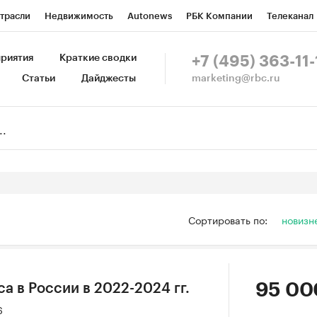
трасли
Недвижимость
Autonews
РБК Компании
Телеканал
изионеры
Национальные проекты
Город
Стиль
Крипто
Р
риятия
Краткие сводки
+7 (495) 363-11-
marketing@rbc.ru
Статьи
Дайджесты
зета
Спецпроекты СПб
Конференции СПб
Спецпроекты
Пр
Рынок наличной валюты
Сортировать по:
новизн
95 00
а в России в 2022-2024 гг.
6