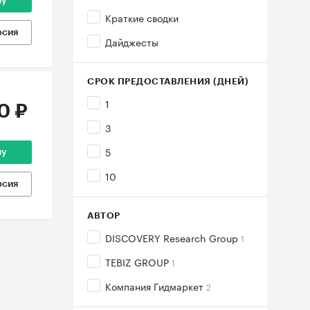
ну
Краткие сводки
рсия
Дайджесты
СРОК ПРЕДОСТАВЛЕНИЯ (ДНЕЙ)
1
0 ₽
3
5
ну
10
рсия
АВТОР
DISCOVERY Research Group
1
TEBIZ GROUP
1
Компания Гидмаркет
2