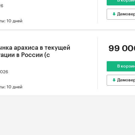
В корзи
26
Демове
ы: 10 дней
99 00
ынка арахиса в текущей
ации в России (с
В корзи
2026
Демове
ы: 10 дней