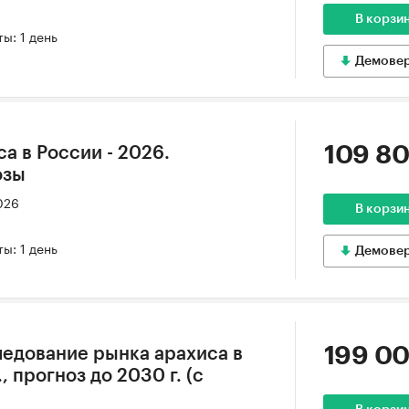
В корзи
ы: 1 день
Демове
109 80
а в России - 2026.
озы
026
В корзи
ы: 1 день
Демове
199 00
едование рынка арахиса в
, прогноз до 2030 г. (с