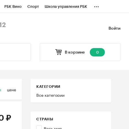
...
РБК Вино
Спорт
Школа управления РБК
БК Бизнес-среда
Дискуссионный клуб
12
Войти
оверка контрагентов
Политика
В корзине
0
КАТЕГОРИИ
е
цене
Все категории
0 ₽
СТРАНЫ
Весь мир