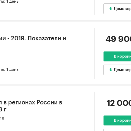
ы: 1 день
Демове
49 90
и - 2019. Показатели и
В корзи
ы: 1 день
Демове
12 00
 в регионах России в
8 г
019
В корзи