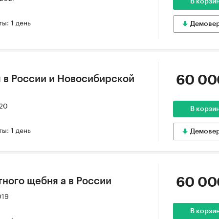
В корзи
ы: 1 день
Демове
60 00
 в России и Новосибирской
020
В корзи
ы: 1 день
Демове
60 00
тного щебня а в России
019
В корзи