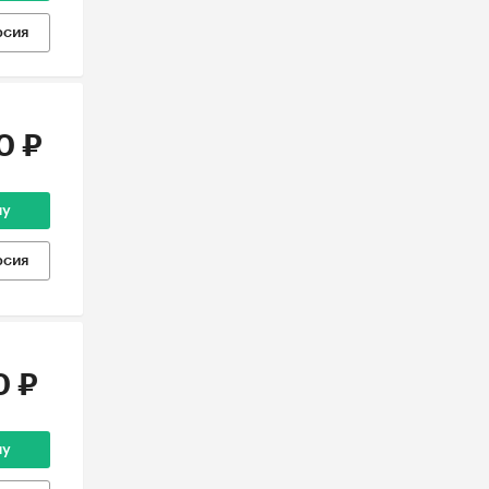
рсия
0 ₽
ну
рсия
0 ₽
ну