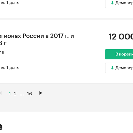
ы: 1 день
Демове
12 00
гионах России в 2017 г. и
8 г
019
В корзи
ы: 1 день
Демове
1
2
...
16
е