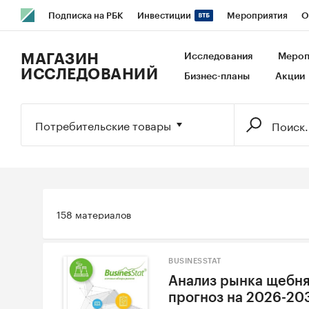
Подписка на РБК
Инвестиции
Мероприятия
О
РБК Образование
РБК Курсы
РБК Life
Тренды
В
МАГАЗИН
Исследования
Мероп
ИССЛЕДОВАНИЙ
Бизнес-планы
Акции
Исследования
Кредитные рейтинги
Франшизы
Га
Экономика
Бизнес
Технологии и медиа
Финансы
Потребительские товары
158 материалов
BUSINESSTAT
Анализ рынка щебня 
прогноз на 2026-20