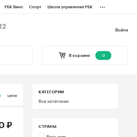
...
РБК Вино
Спорт
Школа управления РБК
БК Бизнес-среда
Дискуссионный клуб
12
Войти
оверка контрагентов
Политика
В корзине
0
КАТЕГОРИИ
е
цене
Все категории
0 ₽
СТРАНЫ
Весь мир