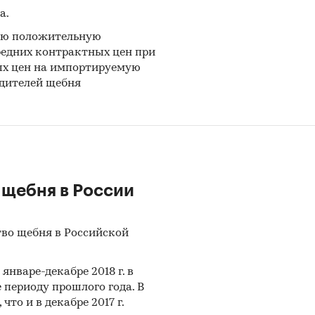
а.
ую положительную
редних контрактных цен при
ых цен на импортируемую
одителей щебня
 щебня в России
тво щебня в Российской
нваре-декабре 2018 г. в
 периоду прошлого года. В
то и в декабре 2017 г.