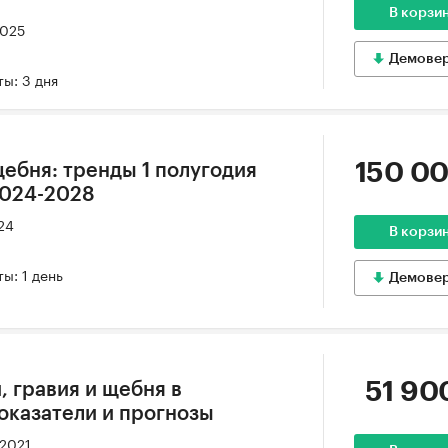
В корзи
2025
Демове
ы: 3 дня
150 00
ебня: тренды 1 полугодия
2024-2028
24
В корзи
ы: 1 день
Демове
51 90
, гравия и щебня в
Показатели и прогнозы
 2021