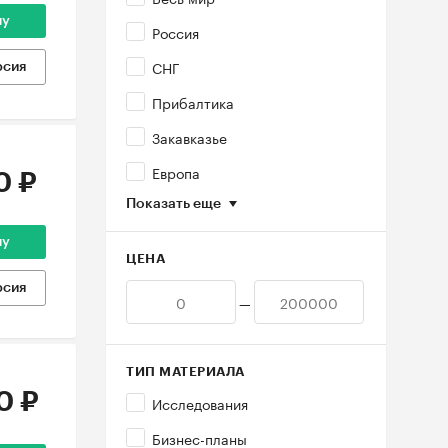
ну
Россия
СНГ
рсия
Прибалтика
Закавказье
Европа
0 ₽
Показать еще
ну
ЦЕНА
рсия
—
ТИП МАТЕРИАЛА
0 ₽
Исследования
Бизнес-планы