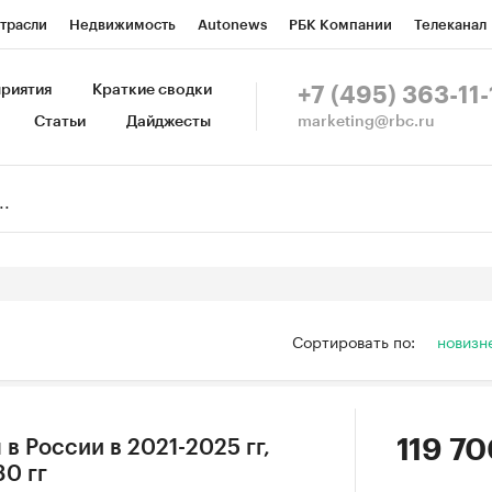
трасли
Недвижимость
Autonews
РБК Компании
Телеканал
изионеры
Национальные проекты
Город
Стиль
Крипто
Р
риятия
Краткие сводки
+7 (495) 363-11-
marketing@rbc.ru
Статьи
Дайджесты
зета
Спецпроекты СПб
Конференции СПб
Спецпроекты
Пр
Рынок наличной валюты
Сортировать по:
новизн
119 70
в России в 2021-2025 гг,
30 гг