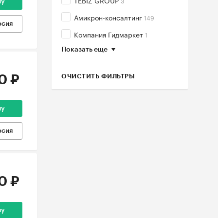
TEBIZ GROUP
3
ну
Амикрон-консалтинг
149
рсия
Компания Гидмаркет
1
Показать еще
ОЧИСТИТЬ ФИЛЬТРЫ
0 ₽
ну
рсия
0 ₽
ну