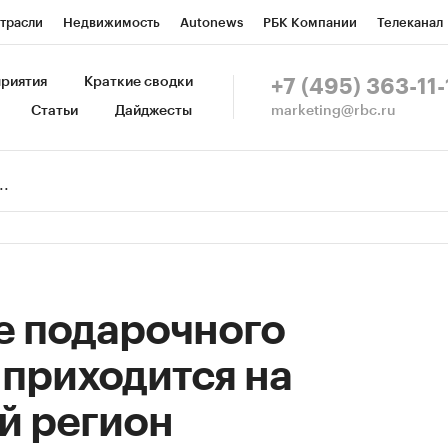
трасли
Недвижимость
Autonews
РБК Компании
Телеканал
изионеры
Национальные проекты
Город
Стиль
Крипто
Р
риятия
Краткие сводки
+7 (495) 363-11-
marketing@rbc.ru
Статьи
Дайджесты
зета
Спецпроекты СПб
Конференции СПб
Спецпроекты
Пр
Рынок наличной валюты
е подарочного
приходится на
й регион