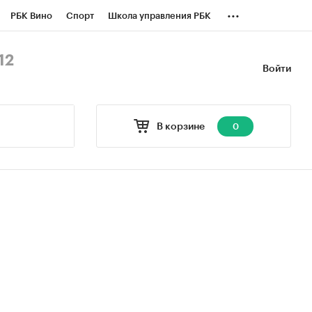
...
РБК Вино
Спорт
Школа управления РБК
БК Бизнес-среда
Дискуссионный клуб
12
Войти
оверка контрагентов
Политика
В корзине
0