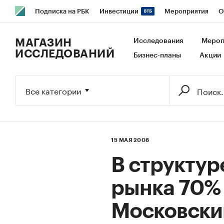
Подписка на РБК
Инвестиции
Мероприятия
О
РБК Образование
РБК Курсы
РБК Life
Тренды
В
МАГАЗИН
Исследования
Мероп
ИССЛЕДОВАНИЙ
Бизнес-планы
Акции
Исследования
Кредитные рейтинги
Франшизы
Га
Экономика
Бизнес
Технологии и медиа
Финансы
Все категории
15 МАЯ 2008
В структур
рынка 70% 
Московски