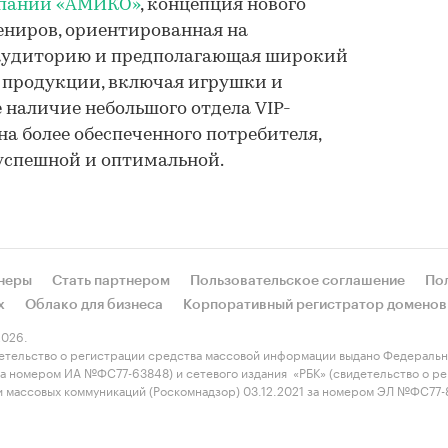
мпании «АМИКО»
, концепция нового
ениров, ориентированная на
аудиторию и предполагающая широкий
 продукции, включая игрушки и
е наличие небольшого отдела VIP-
на более обеспеченного потребителя,
 успешной и оптимальной.
неры
Стать партнером
Пользовательское соглашение
По
х
Облако для бизнеса
Корпоративный регистратор доменов
026.
етельство о регистрации средства массовой информации выдано Федеральн
 за номером ИА №ФС77-63848) и сетевого издания «РБК» (свидетельство о 
 и массовых коммуникаций (Роскомнадзор) 03.12.2021 за номером ЭЛ №ФС77