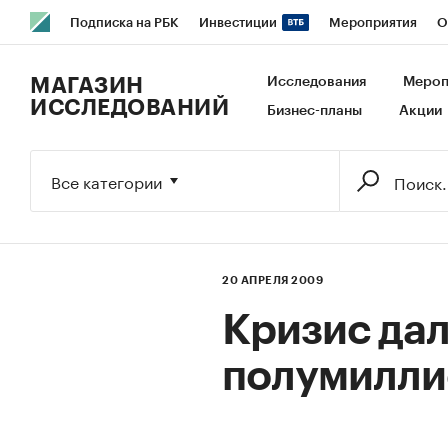
Подписка на РБК
Инвестиции
Мероприятия
О
РБК Образование
РБК Курсы
РБК Life
Тренды
В
МАГАЗИН
Исследования
Мероп
ИССЛЕДОВАНИЙ
Бизнес-планы
Акции
Исследования
Кредитные рейтинги
Франшизы
Га
Экономика
Бизнес
Технологии и медиа
Финансы
Все категории
20 АПРЕЛЯ 2009
Кризис дал
полумилли