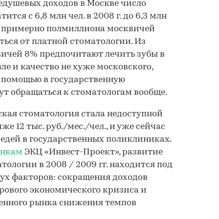
едушевых доходов в Москве число
тся с 6,8 млн чел. в 2008 г. до 6,3 млн
ате примерно полмиллиона москвичей
ься от платной стоматологии. Из
вичей 8% предпочитают лечить зубы в
вле и качество не хуже московского,
а помощью в государственную
ут обращаться к стоматологам вообще.
кая стоматология стала недоступной
е 12 тыс. руб./мес./чел., и уже сейчас
редей в государственных поликлиниках.
енкам
ЭКЦ «Инвест-Проект», развитие
ологии в 2008 / 2009 гг. находится под
ух факторов: сокращения доходов
рового экономического кризиса и
щенного рынка снижения темпов