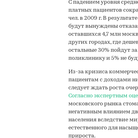
С падением уровня средн
платных пациентов сократи
чел. в 2009 г. В результ
будут вынуждены отказат
оставшихся 4,7 млн моск
других городах, где деше
остальные 30% пойдут з
поликлинику и 5% не буд
Из-за кризиса коммерчес
пациентам с доходами ниж
следует ждать роста оче
Согласно экспертным оц
московского рынка стомат
негативным влиянием дв
населения вследствие ми
естественного для насы
прироста.