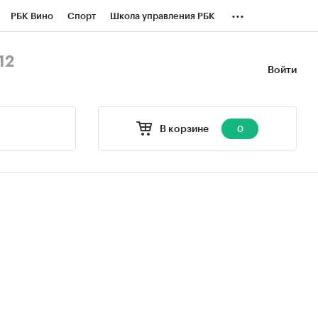
...
РБК Вино
Спорт
Школа управления РБК
БК Бизнес-среда
Дискуссионный клуб
12
Войти
оверка контрагентов
Политика
В корзине
0