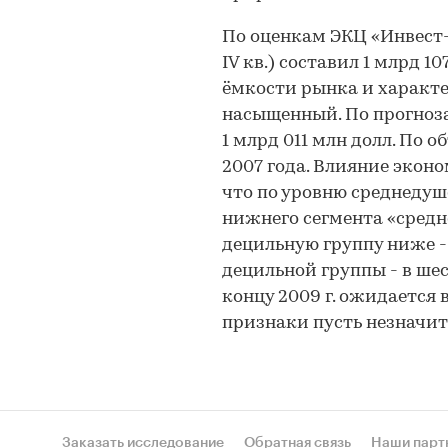
По оценкам ЭКЦ «Инвест-П
IV кв.) составил 1 млрд 1
ёмкости рынка и характ
насыщенный. По прогноза
1 млрд 011 млн долл. По 
2007 года. Влияние эконо
что по уровню среднедуш
нижнего сегмента «средне
децильную группу ниже - 
децильной группы - в шест
концу 2009 г. ожидается
признаки пусть незначите
Заказать исследование
Обратная связь
Наши парт