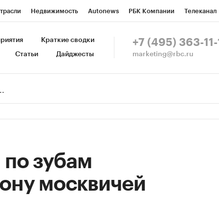
трасли
Недвижимость
Autonews
РБК Компании
Телеканал
изионеры
Национальные проекты
Город
Стиль
Крипто
Р
риятия
Краткие сводки
+7 (495) 363-11-
marketing@rbc.ru
Статьи
Дайджесты
зета
Спецпроекты СПб
Конференции СПб
Спецпроекты
Пр
Рынок наличной валюты
 по зубам
ону москвичей