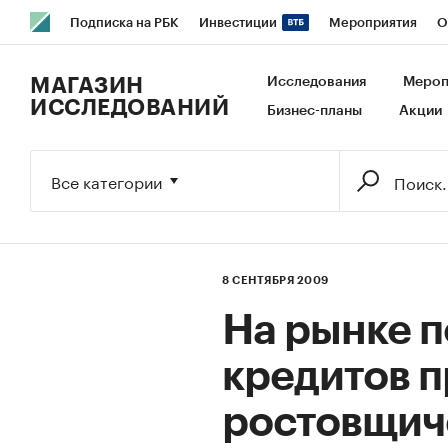
Подписка на РБК
Инвестиции
Мероприятия
О
РБК Образование
РБК Курсы
РБК Life
Тренды
В
МАГАЗИН
Исследования
Мероп
ИССЛЕДОВАНИЙ
Бизнес-планы
Акции
Исследования
Кредитные рейтинги
Франшизы
Га
Экономика
Бизнес
Технологии и медиа
Финансы
Все категории
8 СЕНТЯБРЯ 2009
На рынке 
кредитов п
ростовщич