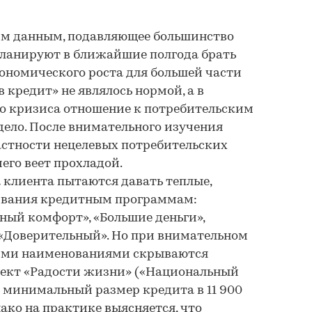
им данным, подавляющее большинство
планируют в ближайшие полгода брать
кономического роста для большей части
 кредит» не являлось нормой, а в
о кризиса отношение к потребительским
дело. После внимательного изучения
астности нецелевых потребительских
его веет прохладой.
а клиента пытаются давать теплые,
звания кредитным программам:
ный комфорт», «Большие деньги»,
 «Доверительный». Но при внимательном
ими наименованиями скрываются
роект «Радости жизни» («Национальный
т минимальный размер кредита в 11 900
нако на практике выясняется, что