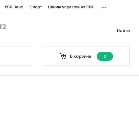
...
РБК Вино
Спорт
Школа управления РБК
БК Бизнес-среда
Дискуссионный клуб
12
Войти
оверка контрагентов
Политика
В корзине
0