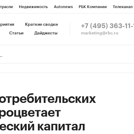
трасли
Недвижимость
Autonews
РБК Компании
Телеканал
изионеры
Национальные проекты
Город
Стиль
Крипто
Р
риятия
Краткие сводки
+7 (495) 363-11-
marketing@rbc.ru
Статьи
Дайджесты
зета
Спецпроекты СПб
Конференции СПб
Спецпроекты
Пр
Рынок наличной валюты
потребительских
роцветает
еский капитал