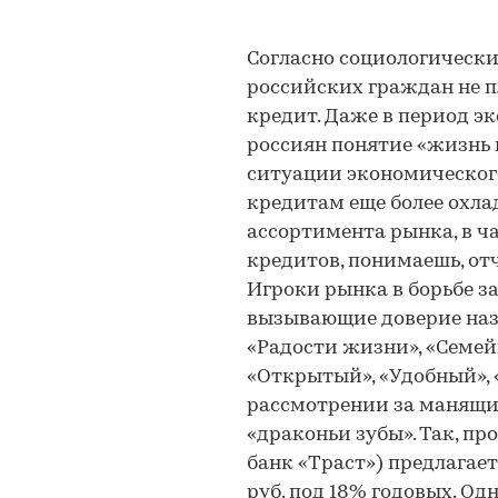
Согласно социологическ
российских граждан не 
кредит. Даже в период э
россиян понятие «жизнь в
ситуации экономическог
кредитам еще более охла
ассортимента рынка, в ч
кредитов, понимаешь, отч
Игроки рынка в борьбе з
вызывающие доверие на
«Радости жизни», «Семей
«Открытый», «Удобный»,
рассмотрении за манящ
«драконьи зубы». Так, п
банк «Траст») предлагае
руб. под 18% годовых. Од