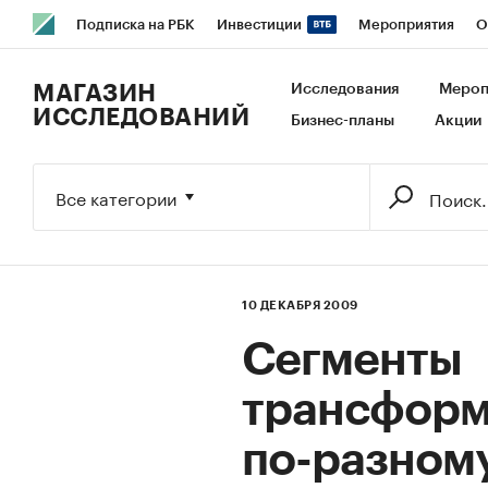
Подписка на РБК
Инвестиции
Мероприятия
О
РБК Образование
РБК Курсы
РБК Life
Тренды
В
МАГАЗИН
Исследования
Мероп
ИССЛЕДОВАНИЙ
Бизнес-планы
Акции
Исследования
Кредитные рейтинги
Франшизы
Га
Экономика
Бизнес
Технологии и медиа
Финансы
Все категории
10 ДЕКАБРЯ 2009
Сегменты
трансформ
по-разному