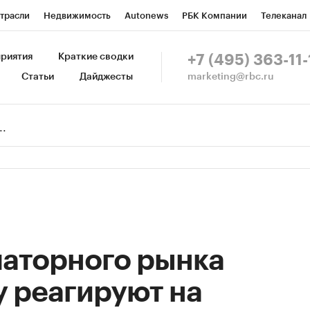
трасли
Недвижимость
Autonews
РБК Компании
Телеканал
изионеры
Национальные проекты
Город
Стиль
Крипто
Р
риятия
Краткие сводки
+7 (495) 363-11-
marketing@rbc.ru
Статьи
Дайджесты
зета
Спецпроекты СПб
Конференции СПб
Спецпроекты
Пр
Рынок наличной валюты
аторного рынка
 реагируют на