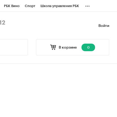
...
РБК Вино
Спорт
Школа управления РБК
БК Бизнес-среда
Дискуссионный клуб
12
Войти
оверка контрагентов
Политика
В корзине
0