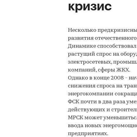
кризис
Несколько предкризисны
развития отечественног
Динамике способствовал
растущий спрос на обору
электросетевых, промыш
компаний, сферы ЖКХ.
Однако в конце 2008 - на
снижения спроса на тра
энергокомпании сокраща
ФСК почти в два раза ум
действующих и строител
МРСК может уменьшиться
ввода новых энергомощн
предприятиях.