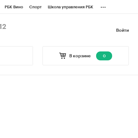
...
РБК Вино
Спорт
Школа управления РБК
БК Бизнес-среда
Дискуссионный клуб
12
Войти
оверка контрагентов
Политика
В корзине
0