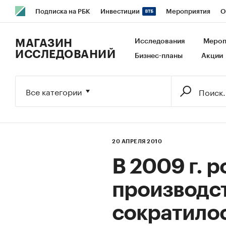
Подписка на РБК
Инвестиции
Мероприятия
О
РБК Образование
РБК Курсы
РБК Life
Тренды
В
МАГАЗИН
Исследования
Мероп
ИССЛЕДОВАНИЙ
Бизнес-планы
Акции
Исследования
Кредитные рейтинги
Франшизы
Га
Экономика
Бизнес
Технологии и медиа
Финансы
Все категории
20 АПРЕЛЯ 2010
В 2009 г. 
производс
сократилос