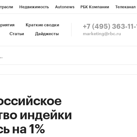
трасли
Недвижимость
Autonews
РБК Компании
Телеканал
изионеры
Национальные проекты
Город
Стиль
Крипто
Р
риятия
Краткие сводки
+7 (495) 363-11-
marketing@rbc.ru
Статьи
Дайджесты
зета
Спецпроекты СПб
Конференции СПб
Спецпроекты
Пр
Рынок наличной валюты
российское
тво индейки
ь на 1%