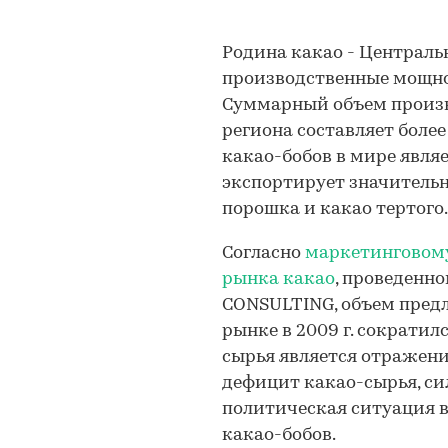
Родина какао - Централь
производственные мощно
Суммарный объем произв
региона составляет боле
какао-бобов в мире являе
экспортирует значительн
порошка и какао тертого.
Согласно
маркетинговому
рынка какао
, проведенн
CONSULTING, объем пред
рынке в 2009 г. сократил
сырья является отражен
дефицит какао-сырья, си
политическая ситуация в
какао-бобов.