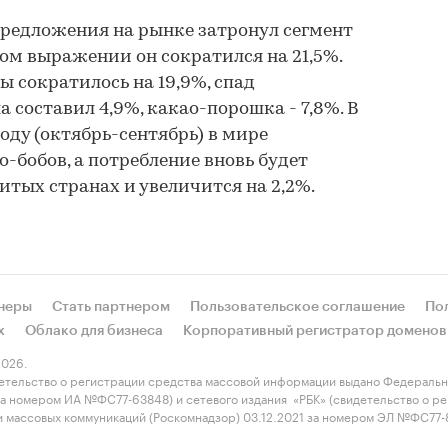
предложения на рынке затронул сегмент
ном выражении он сократился на 21,5%.
 сократилось на 19,9%, спад
 составил 4,9%, какао-порошка - 7,8%. В
оду (октябрь-сентябрь) в мире
-бобов, а потребление вновь будет
итых странах и увеличится на 2,2%.
неры
Стать партнером
Пользовательское соглашение
По
х
Облако для бизнеса
Корпоративный регистратор доменов
026.
етельство о регистрации средства массовой информации выдано Федеральн
 за номером ИА №ФС77-63848) и сетевого издания «РБК» (свидетельство о 
 и массовых коммуникаций (Роскомнадзор) 03.12.2021 за номером ЭЛ №ФС77