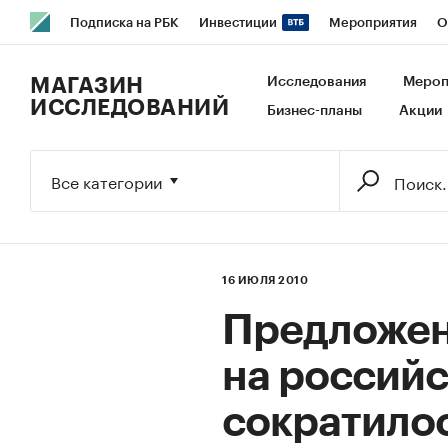
Подписка на РБК
Инвестиции
Мероприятия
О
РБК Образование
РБК Курсы
РБК Life
Тренды
В
МАГАЗИН
Исследования
Мероп
ИССЛЕДОВАНИЙ
Бизнес-планы
Акции
Исследования
Кредитные рейтинги
Франшизы
Га
Экономика
Бизнес
Технологии и медиа
Финансы
Все категории
16 ИЮЛЯ 2010
Предложен
на россий
сократилос