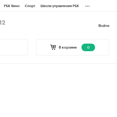
...
РБК Вино
Спорт
Школа управления РБК
БК Бизнес-среда
Дискуссионный клуб
12
Войти
оверка контрагентов
Политика
В корзине
0