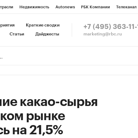
трасли
Недвижимость
Autonews
РБК Компании
Телеканал
изионеры
Национальные проекты
Город
Стиль
Крипто
Р
риятия
Краткие сводки
+7 (495) 363-11-
marketing@rbc.ru
Статьи
Дайджесты
зета
Спецпроекты СПб
Конференции СПб
Спецпроекты
Пр
Рынок наличной валюты
ие какао-сырья
ском рынке
ь на 21,5%