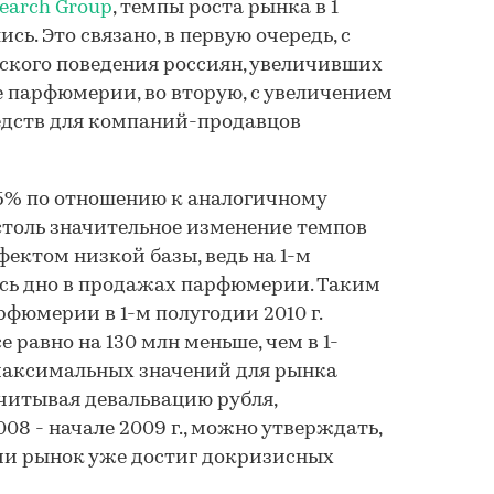
earch Group
, темпы роста рынка в 1
ись. Это связано, в первую очередь, с
ского поведения россиян, увеличивших
 парфюмерии, во вторую, с увеличением
едств для компаний-продавцов
15% по отношению к аналогичному
 столь значительное изменение темпов
фектом низкой базы, ведь на 1-м
ось дно в продажах парфюмерии. Таким
рфюмерии в 1-м полугодии 2010 г.
се равно на 130 млн меньше, чем в 1-
а максимальных значений для рынка
читывая девальвацию рубля,
8 - начале 2009 г., можно утверждать,
ии рынок уже достиг докризисных