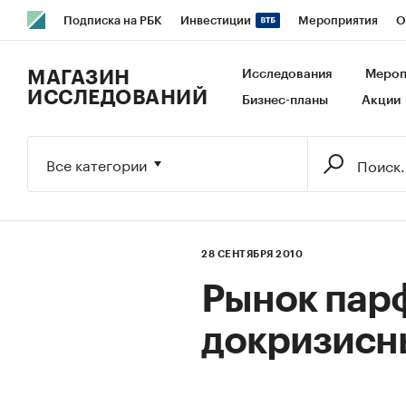
Подписка на РБК
Инвестиции
Мероприятия
О
РБК Образование
РБК Курсы
РБК Life
Тренды
В
МАГАЗИН
Исследования
Мероп
ИССЛЕДОВАНИЙ
Бизнес-планы
Акции
Исследования
Кредитные рейтинги
Франшизы
Га
Экономика
Бизнес
Технологии и медиа
Финансы
Все категории
28 СЕНТЯБРЯ 2010
Рынок пар
докризисн