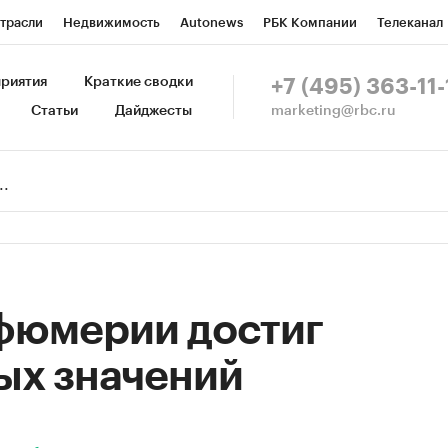
трасли
Недвижимость
Autonews
РБК Компании
Телеканал
изионеры
Национальные проекты
Город
Стиль
Крипто
Р
риятия
Краткие сводки
+7 (495) 363-11-
marketing@rbc.ru
Статьи
Дайджесты
зета
Спецпроекты СПб
Конференции СПб
Спецпроекты
Пр
Рынок наличной валюты
фюмерии достиг
ых значений