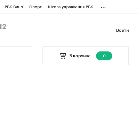
...
РБК Вино
Спорт
Школа управления РБК
БК Бизнес-среда
Дискуссионный клуб
12
Войти
оверка контрагентов
Политика
В корзине
0