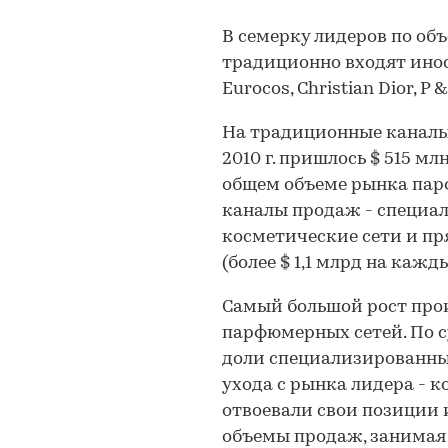
В семерку лидеров по о
традиционно входят инос
Eurocos, Christian Dior, P 
На традиционные каналы
2010 г. пришлось $ 515 мл
общем объеме рынка пар
каналы продаж - специа
косметические сети и п
(более $ 1,1 млрд на кажд
Cамый большой рост про
парфюмерных сетей. По с
доли специализированных
ухода с рынка лидера - 
отвоевали свои позиции 
объемы продаж, занимая 