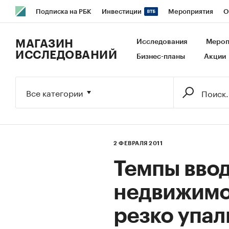
Подписка на РБК
Инвестиции
Мероприятия
О
РБК Образование
РБК Курсы
РБК Life
Тренды
В
МАГАЗИН
Исследования
Мероп
ИССЛЕДОВАНИЙ
Бизнес-планы
Акции
Исследования
Кредитные рейтинги
Франшизы
Га
Экономика
Бизнес
Технологии и медиа
Финансы
Все категории
2 ФЕВРАЛЯ 2011
Темпы ввод
недвижимо
резко упал