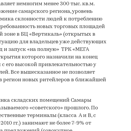
авляет немногим менее 300 тыс. кв.м.
жение самарского региона, уровень
амика склонности людей к потреблению
требованность новых торговых площадей
й зоне в БЦ «Вертикаль» (открытых в
ситуацию для владельцев уже действующих
 и запуск «на полную» ТРК «МЕГА
ткрытия которого назначили на конец
зи с его высокой привлекательностью у
ей. Все вышесказанное не позволяет
в регион новых ритейлеров в ближайшей
нка складских помещений Самары
зываемого «советского» прошлого. По
ственные терминалы (класса А и В, с
2010 гг.) занимают не более 7-9% от
ма предложений (совокупное