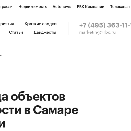
трасли
Недвижимость
Autonews
РБК Компании
Телеканал
изионеры
Национальные проекты
Город
Стиль
Крипто
Р
риятия
Краткие сводки
+7 (495) 363-11-
marketing@rbc.ru
Статьи
Дайджесты
зета
Спецпроекты СПб
Конференции СПб
Спецпроекты
Пр
Рынок наличной валюты
а объектов
сти в Самаре
и