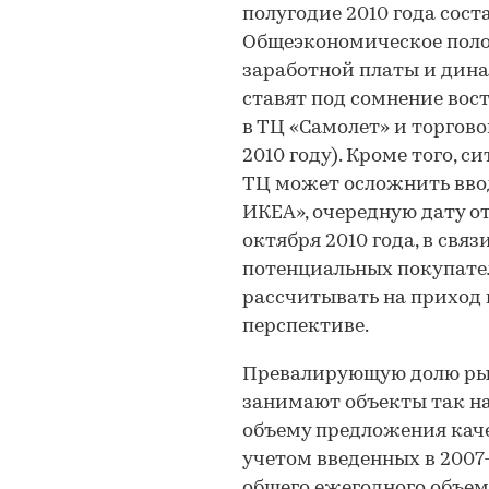
полугодие 2010 года сост
Общеэкономическое поло
заработной платы и дин
ставят под сомнение вос
в ТЦ «Самолет» и торгово
2010 году). Кроме того, 
ТЦ может осложнить ввод
ИКЕА», очередную дату о
октября 2010 года, в свя
потенциальных покупател
рассчитывать на приход 
перспективе.
Превалирующую долю ры
занимают объекты так на
объему предложения каче
учетом введенных в 2007-
общего ежегодного объе