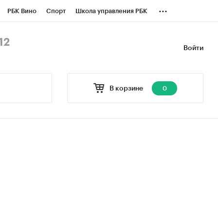
...
РБК Вино
Спорт
Школа управления РБК
БК Бизнес-среда
Дискуссионный клуб
12
Войти
оверка контрагентов
Политика
В корзине
0