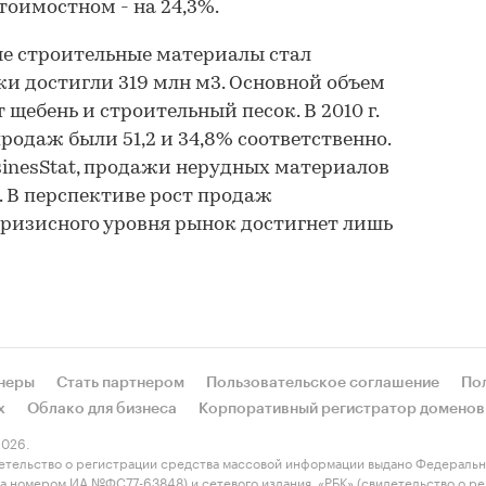
стоимостном - на 24,3%.
ные строительные материалы стал
жи достигли 319 млн м3. Основной объем
щебень и строительный песок. В 2010 г.
родаж были 51,2 и 34,8% соответственно.
BusinesStat, продажи нерудных материалов
. В перспективе рост продаж
ризисного уровня рынок достигнет лишь
неры
Стать партнером
Пользовательское соглашение
По
х
Облако для бизнеса
Корпоративный регистратор доменов
026.
етельство о регистрации средства массовой информации выдано Федеральн
 за номером ИА №ФС77-63848) и сетевого издания «РБК» (свидетельство о 