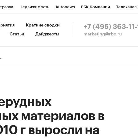
трасли
Недвижимость
Autonews
РБК Компании
Телеканал
изионеры
Национальные проекты
Город
Стиль
Крипто
Р
риятия
Краткие сводки
+7 (495) 363-11-
marketing@rbc.ru
Статьи
Дайджесты
зета
Спецпроекты СПб
Конференции СПб
Спецпроекты
Пр
Рынок наличной валюты
ерудных
ых материалов в
010 г выросли на