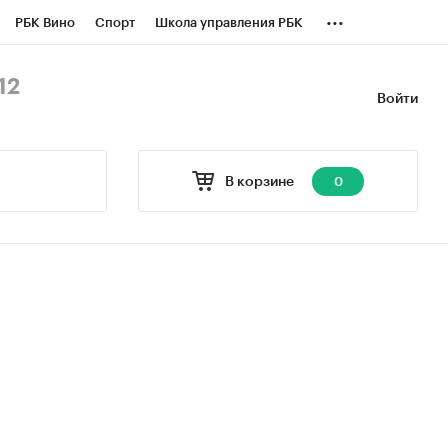
...
РБК Вино
Спорт
Школа управления РБК
БК Бизнес-среда
Дискуссионный клуб
12
Войти
оверка контрагентов
Политика
В корзине
0