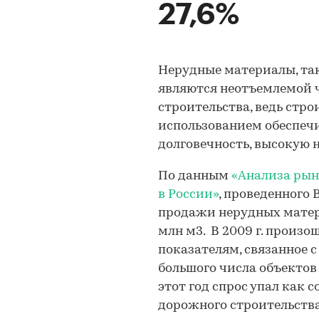
27,6%
Нерудные материалы, так
являются неотъемлемой 
строительства, ведь стро
использованием обеспеч
долговечность, высокую 
По данным
«Анализа рын
в России»
, проведенного B
продажи нерудных матери
млн м3. В 2009 г. произо
показателям, связанное 
большого числа объектов
этот год спрос упал как 
дорожного строительств