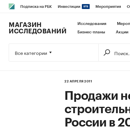
Подписка на РБК
Инвестиции
Мероприятия
О
РБК Образование
РБК Курсы
РБК Life
Тренды
В
МАГАЗИН
Исследования
Мероп
ИССЛЕДОВАНИЙ
Бизнес-планы
Акции
Исследования
Кредитные рейтинги
Франшизы
Га
Экономика
Бизнес
Технологии и медиа
Финансы
Все категории
22 АПРЕЛЯ 2011
Продажи н
строительн
России в 2