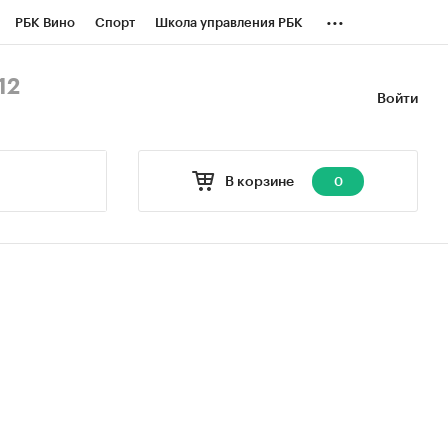
...
РБК Вино
Спорт
Школа управления РБК
БК Бизнес-среда
Дискуссионный клуб
12
Войти
оверка контрагентов
Политика
В корзине
0