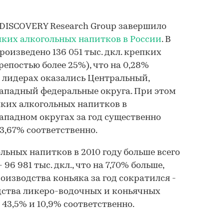
во DISCOVERY Research Group завершило
ких алкогольных напитков в России
. В
роизведено 136 051 тыс. дкл. крепких
епостью более 25%), что на 0,28%
 В лидерах оказались Центральный,
ападный федеральные округа. При этом
ких алкогольных напитков в
падном округах за год существенно
23,67% соответственно.
льных напитков в 2010 году больше всего
96 981 тыс. дкл., что на 7,70% больше,
роизводства коньяка за год сократился -
дства ликеро-водочных и коньячных
 43,5% и 10,9% соответственно.