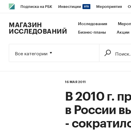
Подписка на РБК
Инвестиции
Мероприятия
О
РБК Образование
РБК Курсы
РБК Life
Тренды
В
МАГАЗИН
Исследования
Мероп
ИССЛЕДОВАНИЙ
Бизнес-планы
Акции
Исследования
Кредитные рейтинги
Франшизы
Га
Экономика
Бизнес
Технологии и медиа
Финансы
Все категории
16 МАЯ 2011
В 2010 г. 
в России в
- сократил