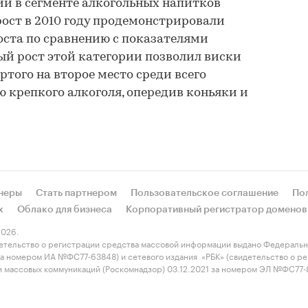
и в сегменте алкогольных напитков
ост в 2010 году продемонстрировали
оста по сравнению с показателями
й рост этой категории позволил виски
ртого на второе место среди всего
 крепкого алкоголя, опередив коньяки и
неры
Стать партнером
Пользовательское соглашение
По
х
Облако для бизнеса
Корпоративный регистратор доменов
026.
етельство о регистрации средства массовой информации выдано Федеральн
 за номером ИА №ФС77-63848) и сетевого издания «РБК» (свидетельство о 
 и массовых коммуникаций (Роскомнадзор) 03.12.2021 за номером ЭЛ №ФС77