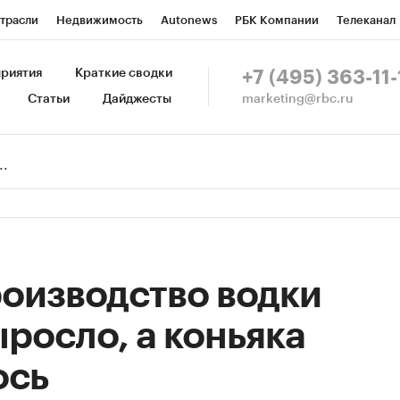
трасли
Недвижимость
Autonews
РБК Компании
Телеканал
изионеры
Национальные проекты
Город
Стиль
Крипто
Р
риятия
Краткие сводки
+7 (495) 363-11-
marketing@rbc.ru
Статьи
Дайджесты
зета
Спецпроекты СПб
Конференции СПб
Спецпроекты
Пр
Рынок наличной валюты
производство водки
ыросло, а коньяка
ось