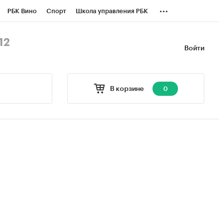
...
РБК Вино
Спорт
Школа управления РБК
БК Бизнес-среда
Дискуссионный клуб
12
Войти
оверка контрагентов
Политика
В корзине
0