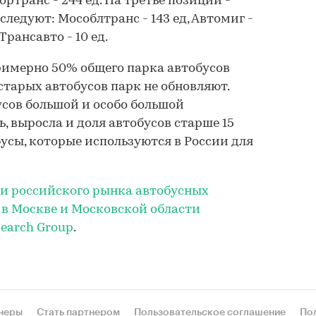
транс - 244 ед. На третье позиции -
е следуют: Мособлтранс - 143 ед, Автомиг -
 Трансавто - 10 ед.
римерно 50% общего парка автобусов
 старых автобусов парк не обновляют.
усов большой и особо большой
, выросла и доля автобусов старше 15
бусы, которые используются в России для
и российского рынка автобусных
в Москве и Московской области
earch Group
.
неры
Стать партнером
Пользовательское соглашение
По