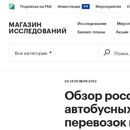
Подписка на РБК
Инвестиции
Мероприятия
О
РБК Образование
РБК Курсы
РБК Life
Тренды
В
МАГАЗИН
Исследования
Мероп
ИССЛЕДОВАНИЙ
Бизнес-планы
Акции
Исследования
Кредитные рейтинги
Франшизы
Га
Экономика
Бизнес
Технологии и медиа
Финансы
Все категории
26 СЕНТЯБРЯ 2012
Обзор рос
автобусны
перевозок 