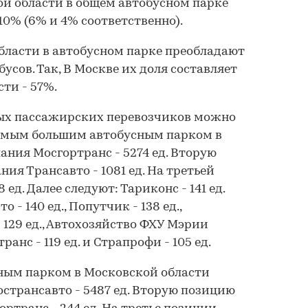
й области в общем автобусном парке
10% (6% и 4% соответственно).
бласти в автобусном парке преобладают
сов. Так, В Москве их доля составляет
сти - 57%.
ых пассажирских перевозчиков можно
Самым большим автобусным парком в
ания Мосгортранс - 5274 ед. Вторую
ия Трансавто - 1081 ед. На третьей
 ед. Далее следуют: Тариконс - 141 ед.
 - 140 ед., Попутчик - 138 ед.,
 129 ед., Автохозяйство ФХУ Мэрии
ранс - 119 ед. и Страпрофи - 105 ед.
ым парком в Московской области
странсавто - 5487 ед. Вторую позицию