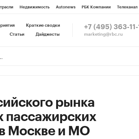
трасли
Недвижимость
Autonews
РБК Компании
Телеканал
изионеры
Национальные проекты
Город
Стиль
Крипто
Р
риятия
Краткие сводки
+7 (495) 363-11-
marketing@rbc.ru
Статьи
Дайджесты
зета
Спецпроекты СПб
Конференции СПб
Спецпроекты
Пр
Рынок наличной валюты
сийского рынка
х пассажирских
в Москве и МО