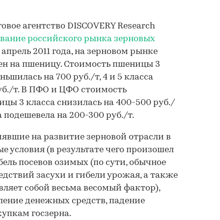
нговое агентство DISCOVERY Research
вание российского рынка зерновых
 апрель 2011 года, на зерновом рынке
ен на пшеницу. Стоимость пшеницы 3
ьшилась на 700 руб./т, 4 и 5 класса
уб./т. В ПФО и ЦФО стоимость
цы 3 класса снизилась на 400-500 руб./
а подешевела на 200-300 руб./т.
явшие на развитие зерновой отрасли в
ные условия (в результате чего произошел
ибель посевов озимых (по сути, обычное
ледствий засухи и гибели урожая, а также
вляет собой весьма весомый фактор),
ление денежных средств, падение
упкам госзерна.