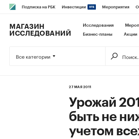
Подписка на РБК
Инвестиции
Мероприятия
О
РБК Образование
РБК Курсы
РБК Life
Тренды
В
МАГАЗИН
Исследования
Мероп
ИССЛЕДОВАНИЙ
Бизнес-планы
Акции
Исследования
Кредитные рейтинги
Франшизы
Га
Экономика
Бизнес
Технологии и медиа
Финансы
Все категории
27 МАЯ 2011
Урожай 201
быть не ниж
учетом все