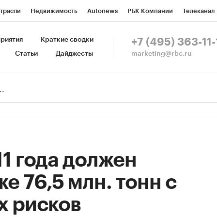
трасли
Недвижимость
Autonews
РБК Компании
Телеканал
изионеры
Национальные проекты
Город
Стиль
Крипто
Р
риятия
Краткие сводки
+7 (495) 363-11-
marketing@rbc.ru
Статьи
Дайджесты
зета
Спецпроекты СПб
Конференции СПб
Спецпроекты
Пр
Рынок наличной валюты
1 года должен
е 76,5 млн. тонн с
х рисков