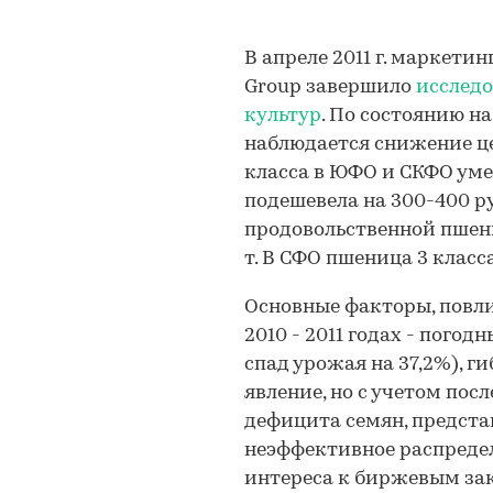
В апреле 2011 г. маркети
Group завершило
исследо
культур
. По состоянию на
наблюдается снижение ц
класса в ЮФО и СКФО умен
подешевела на 300-400 р
продовольственной пшени
т. В СФО пшеница 3 класс
Основные факторы, повли
2010 - 2011 годах - погод
спад урожая на 37,2%), г
явление, но с учетом пос
дефицита семян, предста
неэффективное распреде
интереса к биржевым зак