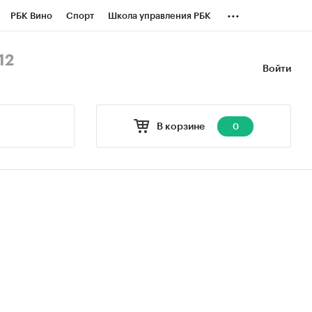
...
РБК Вино
Спорт
Школа управления РБК
БК Бизнес-среда
Дискуссионный клуб
12
Войти
оверка контрагентов
Политика
В корзине
0