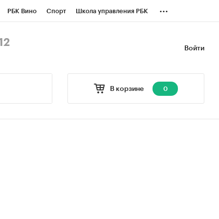
...
РБК Вино
Спорт
Школа управления РБК
БК Бизнес-среда
Дискуссионный клуб
12
Войти
оверка контрагентов
Политика
В корзине
0