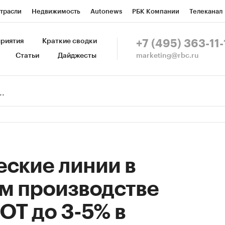
трасли
Недвижимость
Autonews
РБК Компании
Телеканал
изионеры
Национальные проекты
Город
Стиль
Крипто
Р
риятия
Краткие сводки
+7 (495) 363-11-
marketing@rbc.ru
Статьи
Дайджесты
зета
Спецпроекты СПб
Конференции СПб
Спецпроекты
Пр
Рынок наличной валюты
ские линии в
м производстве
ОТ до 3-5% в