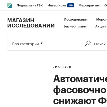
Подписка на РБК
Инвестиции
Мероприятия
О
РБК Образование
РБК Курсы
РБК Life
Тренды
В
МАГАЗИН
Исследования
Мероп
ИССЛЕДОВАНИЙ
Бизнес-планы
Акции
Исследования
Кредитные рейтинги
Франшизы
Га
Экономика
Бизнес
Технологии и медиа
Финансы
Все категории
7 ИЮНЯ 2011
Автоматиче
фасовочно
снижают Ф