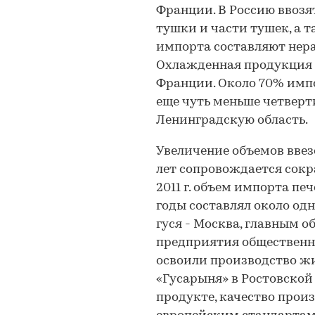
Франции. В Россию ввоз
тушки и части тушек, а 
импорта составляют нер
Охлажденная продукция 
Франции. Около 70% имп
еще чуть меньше четверт
Ленинградскую область.
Увеличение объемов ввез
лет сопровождается сокр
2011 г. объем импорта пе
годы составлял около од
гуся - Москва, главным о
предприятия общественно
освоили производство ж
«Гусарыня» в Ростовской
продукте, качество прои