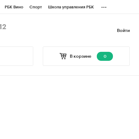
...
РБК Вино
Спорт
Школа управления РБК
БК Бизнес-среда
Дискуссионный клуб
12
Войти
оверка контрагентов
Политика
В корзине
0