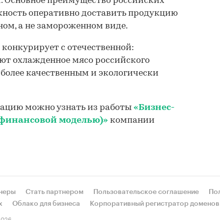
. Основное преимущество российских
жность оперативно доставить продукцию
ом, а не замороженном виде.
конкурирует с отечественной:
ют охлажденное мясо российского
о более качественным и экологически
ацию можно узнать из работы
«Бизнес-
 финансовой моделью)»
компании
неры
Стать партнером
Пользовательское соглашение
По
х
Облако для бизнеса
Корпоративный регистратор доменов
026.