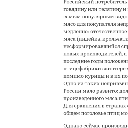
Российский потребитель 
говядину или телятину и
самым популярным видом
мясо для покупателя неп
медленно: отечественное
мяса (индейка, крольчати
несформировавшийся спр
новых производителей, а 
последние годы положени
птицефабрики заинтерес
помимо курицы и в их пог
Одно из таких непривычны
России мало развито: до
произведенного мяса пти
Для сравнения в странах
общем поголовье птиц мо
Однако сейчас производи