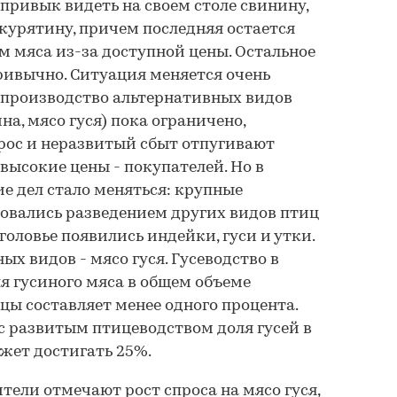
привык видеть на своем столе свинину,
 курятину, причем последняя остается
 мяса из-за доступной цены. Остальное
ривычно. Ситуация меняется очень
 производство альтернативных видов
на, мясо гуся) пока ограничено,
ос и неразвитый сбыт отпугивают
высокие цены - покупателей. Но в
е дел стало меняться: крупные
овались разведением других видов птиц
оловье появились индейки, гуси и утки.
х видов - мясо гуся. Гусеводство в
ля гусиного мяса в общем объеме
цы составляет менее одного процента.
 с развитым птицеводством доля гусей в
жет достигать 25%.
тели отмечают рост спроса на мясо гуся,