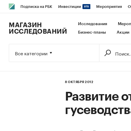
Подписка на РБК
Инвестиции
Мероприятия
О
РБК Образование
РБК Курсы
РБК Life
Тренды
В
МАГАЗИН
Исследования
Мероп
ИССЛЕДОВАНИЙ
Бизнес-планы
Акции
Исследования
Кредитные рейтинги
Франшизы
Га
Экономика
Бизнес
Технологии и медиа
Финансы
Все категории
8 ОКТЯБРЯ 2012
Развитие о
гусеводств