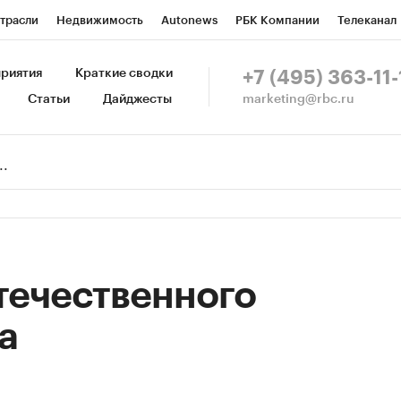
трасли
Недвижимость
Autonews
РБК Компании
Телеканал
изионеры
Национальные проекты
Город
Стиль
Крипто
Р
риятия
Краткие сводки
+7 (495) 363-11-
marketing@rbc.ru
Статьи
Дайджесты
зета
Спецпроекты СПб
Конференции СПб
Спецпроекты
Пр
Рынок наличной валюты
течественного
а