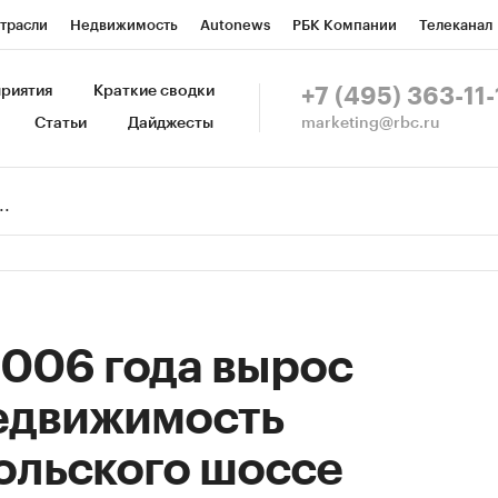
трасли
Недвижимость
Autonews
РБК Компании
Телеканал
изионеры
Национальные проекты
Город
Стиль
Крипто
Р
риятия
Краткие сводки
+7 (495) 363-11-
marketing@rbc.ru
Статьи
Дайджесты
зета
Спецпроекты СПб
Конференции СПб
Спецпроекты
Пр
Рынок наличной валюты
 2006 года вырос
недвижимость
льского шоссе