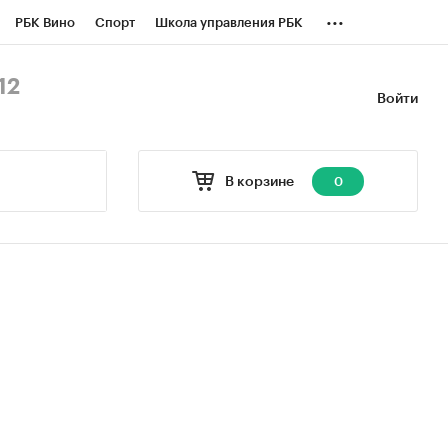
...
РБК Вино
Спорт
Школа управления РБК
БК Бизнес-среда
Дискуссионный клуб
12
Войти
оверка контрагентов
Политика
В корзине
0