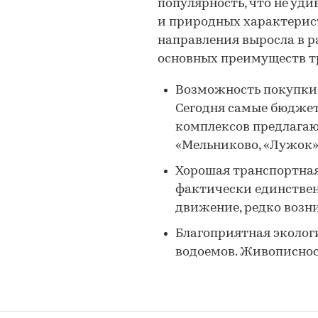
популярность, что не уд
и природных характерис
направления выросла в ра
основных преимуществ т
Возможность покупки 
Сегодня самые бюдже
комплексов предлагаю
«Мельниково, «Лужок»
Хорошая транспортная 
фактически единствен
движение, редко возн
Благоприятная экологи
водоемов. Живописнос