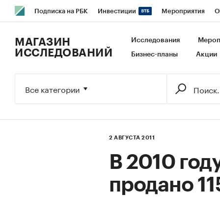
Подписка на РБК
Инвестиции
Мероприятия
О
РБК Образование
РБК Курсы
РБК Life
Тренды
В
МАГАЗИН
Исследования
Мероп
ИССЛЕДОВАНИЙ
Бизнес-планы
Акции
Исследования
Кредитные рейтинги
Франшизы
Га
Экономика
Бизнес
Технологии и медиа
Финансы
Все категории
2 АВГУСТА 2011
В 2010 год
продано 11