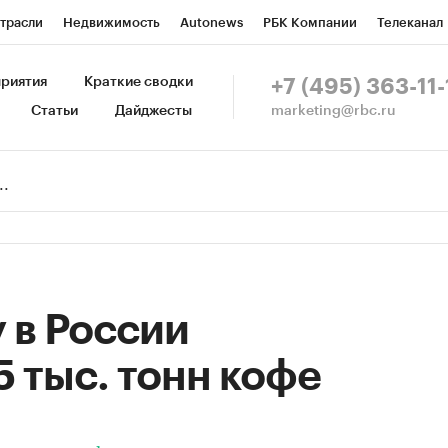
трасли
Недвижимость
Autonews
РБК Компании
Телеканал
изионеры
Национальные проекты
Город
Стиль
Крипто
Р
риятия
Краткие сводки
+7 (495) 363-11-
marketing@rbc.ru
Статьи
Дайджесты
зета
Спецпроекты СПб
Конференции СПб
Спецпроекты
Пр
Рынок наличной валюты
у в России
5 тыс. тонн кофе