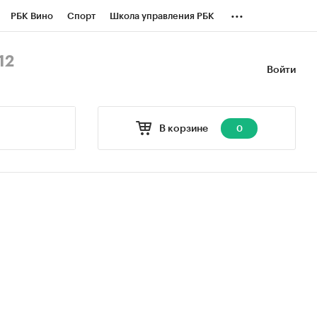
...
РБК Вино
Спорт
Школа управления РБК
БК Бизнес-среда
Дискуссионный клуб
12
Войти
оверка контрагентов
Политика
В корзине
0