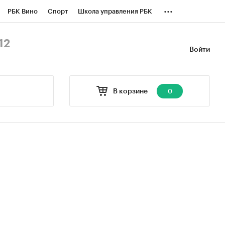
...
РБК Вино
Спорт
Школа управления РБК
БК Бизнес-среда
Дискуссионный клуб
12
Войти
оверка контрагентов
Политика
В корзине
0