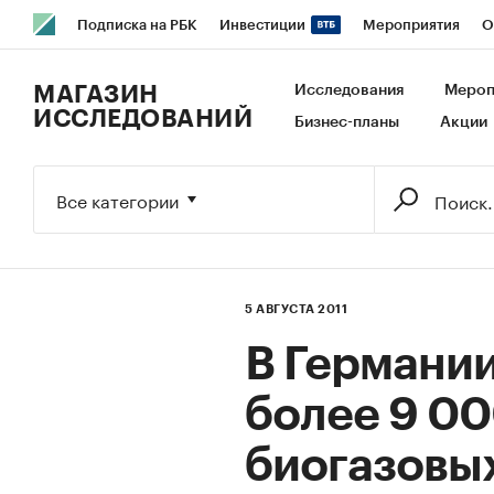
Подписка на РБК
Инвестиции
Мероприятия
О
РБК Образование
РБК Курсы
РБК Life
Тренды
В
МАГАЗИН
Исследования
Мероп
ИССЛЕДОВАНИЙ
Бизнес-планы
Акции
Исследования
Кредитные рейтинги
Франшизы
Га
Экономика
Бизнес
Технологии и медиа
Финансы
Все категории
5 АВГУСТА 2011
В Германи
более 9 0
биогазовы