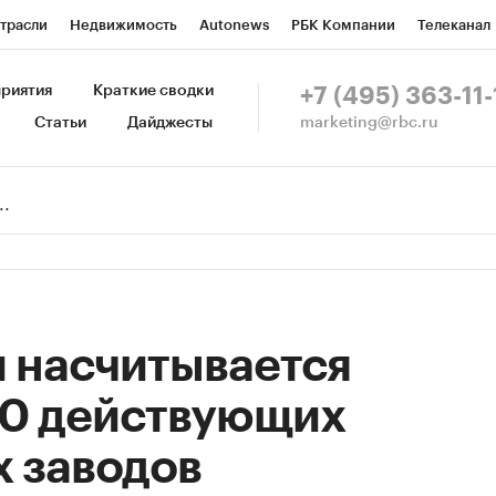
трасли
Недвижимость
Autonews
РБК Компании
Телеканал
изионеры
Национальные проекты
Город
Стиль
Крипто
Р
риятия
Краткие сводки
+7 (495) 363-11-
marketing@rbc.ru
Статьи
Дайджесты
зета
Спецпроекты СПб
Конференции СПб
Спецпроекты
Пр
Рынок наличной валюты
и насчитывается
00 действующих
х заводов