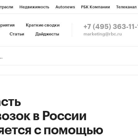
трасли
Недвижимость
Autonews
РБК Компании
Телеканал
изионеры
Национальные проекты
Город
Стиль
Крипто
Р
риятия
Краткие сводки
+7 (495) 363-11-
marketing@rbc.ru
Статьи
Дайджесты
зета
Спецпроекты СПб
Конференции СПб
Спецпроекты
Пр
Рынок наличной валюты
сть
озок в России
яется с помощью