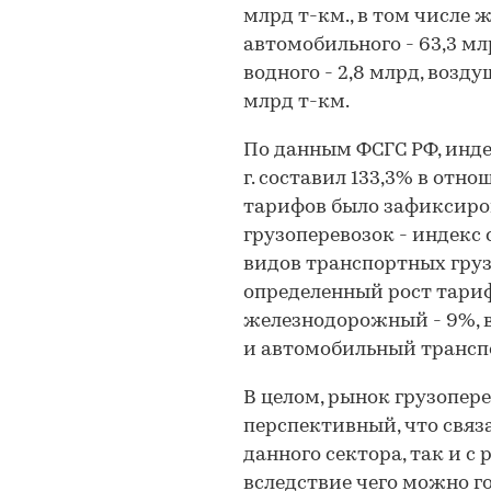
млрд т-км., в том числе 
автомобильного - 63,3 мл
водного - 2,8 млрд, возду
млрд т-км.
По данным ФСГС РФ, инде
г. составил 133,3% в от
тарифов было зафиксиро
грузоперевозок - индекс
видов транспортных гру
определенный рост тариф
железнодорожный - 9%, 
и автомобильный транспо
В целом, рынок грузопер
перспективный, что связ
данного сектора, так и с
вследствие чего можно г