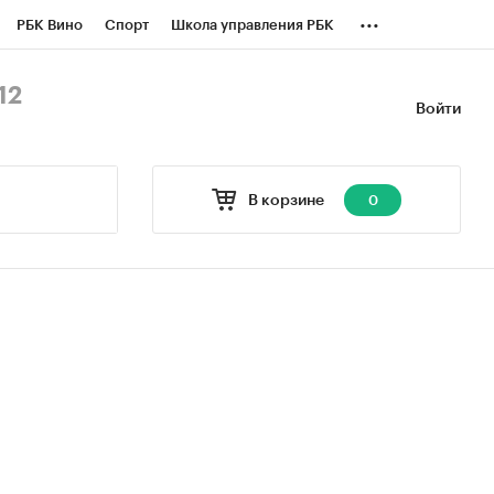
...
РБК Вино
Спорт
Школа управления РБК
БК Бизнес-среда
Дискуссионный клуб
12
Войти
оверка контрагентов
Политика
В корзине
0