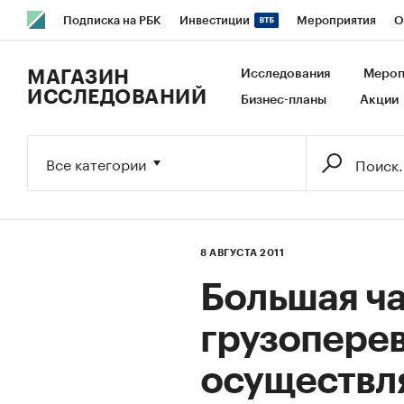
Подписка на РБК
Инвестиции
Мероприятия
О
РБК Образование
РБК Курсы
РБК Life
Тренды
В
МАГАЗИН
Исследования
Мероп
ИССЛЕДОВАНИЙ
Бизнес-планы
Акции
Исследования
Кредитные рейтинги
Франшизы
Га
Экономика
Бизнес
Технологии и медиа
Финансы
Все категории
8 АВГУСТА 2011
Большая ча
грузоперев
осуществл