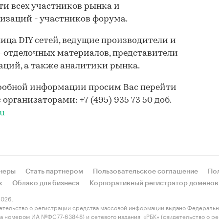
и всех участников рынка и
изаций - участников форума.
лица DIY сетей, ведущие производители и
-отделочных материалов, представители
ций, а также аналитики рынка.
дробной информации просим Вас перейти
 организаторами: +7 (495) 935 73 50 доб.
ru
неры
Стать партнером
Пользовательское соглашение
По
х
Облако для бизнеса
Корпоративный регистратор доменов
026.
етельство о регистрации средства массовой информации выдано Федеральн
 за номером ИА №ФС77-63848) и сетевого издания «РБК» (свидетельство о 