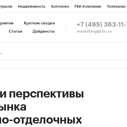
трасли
Недвижимость
Autonews
РБК Компании
Телеканал
изионеры
Национальные проекты
Город
Стиль
Крипто
Р
риятия
Краткие сводки
+7 (495) 363-11-
marketing@rbc.ru
Статьи
Дайджесты
зета
Спецпроекты СПб
Конференции СПб
Спецпроекты
Пр
Рынок наличной валюты
и перспективы
рынка
но-отделочных