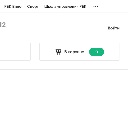
...
РБК Вино
Спорт
Школа управления РБК
БК Бизнес-среда
Дискуссионный клуб
12
Войти
оверка контрагентов
Политика
В корзине
0