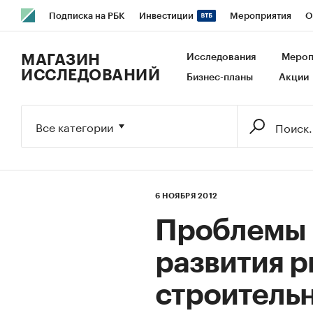
Подписка на РБК
Инвестиции
Мероприятия
О
РБК Образование
РБК Курсы
РБК Life
Тренды
В
МАГАЗИН
Исследования
Мероп
ИССЛЕДОВАНИЙ
Бизнес-планы
Акции
Исследования
Кредитные рейтинги
Франшизы
Га
Экономика
Бизнес
Технологии и медиа
Финансы
Все категории
6 НОЯБРЯ 2012
Проблемы 
развития 
строитель