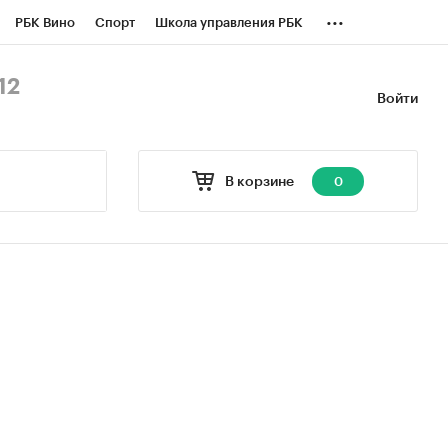
...
РБК Вино
Спорт
Школа управления РБК
БК Бизнес-среда
Дискуссионный клуб
12
Войти
оверка контрагентов
Политика
В корзине
0