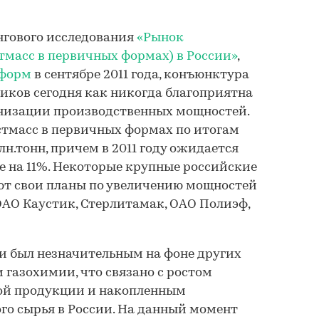
нгового исследования
«Рынок
тмасс в первичных формах) в России»
,
форм
в сентябре 2011 года, конъюнктура
иков сегодня как никогда благоприятна
низации производственных мощностей.
стмасс в первичных формах по итогам
млн.тонн, причем в 2011 году ожидается
е на 11%. Некоторые крупные российские
ют свои планы по увеличению мощностей
 ОАО Каустик, Стерлитамак, ОАО Полиэф,
ли был незначительным на фоне других
 газохимии, что связано с ростом
ой продукции и накопленным
о сырья в России. На данный момент