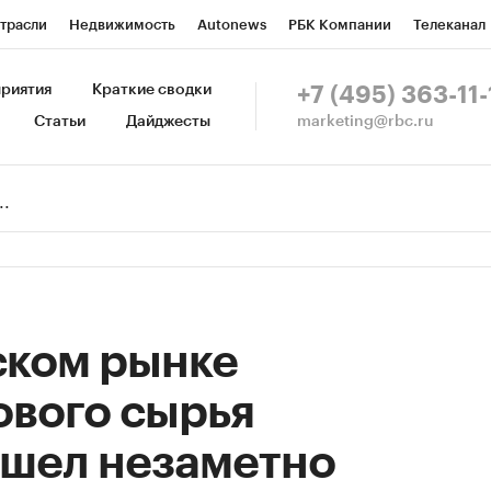
трасли
Недвижимость
Autonews
РБК Компании
Телеканал
изионеры
Национальные проекты
Город
Стиль
Крипто
Р
риятия
Краткие сводки
+7 (495) 363-11-
marketing@rbc.ru
Статьи
Дайджесты
зета
Спецпроекты СПб
Конференции СПб
Спецпроекты
Пр
Рынок наличной валюты
ском рынке
ового сырья
ошел незаметно