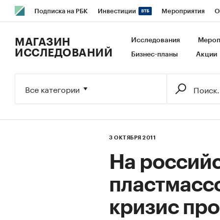
Подписка на РБК
Инвестиции
Мероприятия
О
РБК Образование
РБК Курсы
РБК Life
Тренды
В
МАГАЗИН
Исследования
Мероп
ИССЛЕДОВАНИЙ
Бизнес-планы
Акции
Исследования
Кредитные рейтинги
Франшизы
Га
Экономика
Бизнес
Технологии и медиа
Финансы
Все категории
3 ОКТЯБРЯ 2011
На россий
пластмасс
кризис пр