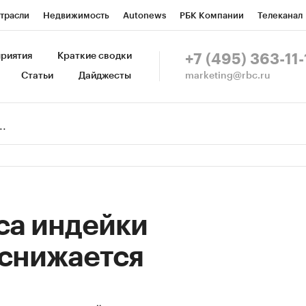
трасли
Недвижимость
Autonews
РБК Компании
Телеканал
изионеры
Национальные проекты
Город
Стиль
Крипто
Р
риятия
Краткие сводки
+7 (495) 363-11-
marketing@rbc.ru
Статьи
Дайджесты
зета
Спецпроекты СПб
Конференции СПб
Спецпроекты
Пр
Рынок наличной валюты
са индейки
 снижается