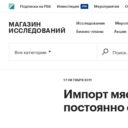
Подписка на РБК
Инвестиции
Мероприятия
О
РБК Образование
РБК Курсы
РБК Life
Тренды
В
МАГАЗИН
Исследования
Мероп
ИССЛЕДОВАНИЙ
Бизнес-планы
Акции
Исследования
Кредитные рейтинги
Франшизы
Га
Экономика
Бизнес
Технологии и медиа
Финансы
Все категории
17 ОКТЯБРЯ 2011
Импорт мя
постоянно