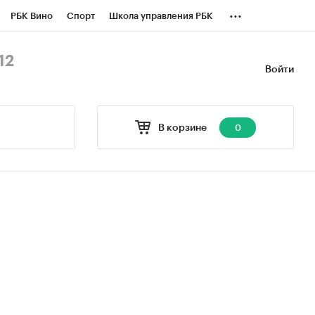
...
РБК Вино
Спорт
Школа управления РБК
БК Бизнес-среда
Дискуссионный клуб
12
Войти
оверка контрагентов
Политика
В корзине
0