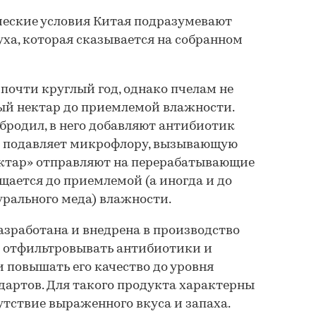
ические условия Китая подразумевают
ха, которая сказывается на собранном
 почти круглый год, однако пчелам не
ый нектар до приемлемой влажности.
абродил, в него добавляют антибиотик
 подавляет микрофлору, вызывающую
ектар» отправляют на перерабатывающие
ущается до приемлемой (а иногда и до
рального меда) влажности.
разработана и внедрена в производство
я отфильтровывать антибиотики и
и повышать его качество до уровня
дартов. Для такого продукта характерны
утствие выраженного вкуса и запаха.