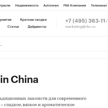
трасли
Недвижимость
Autonews
РБК Компании
Телеканал
изионеры
Национальные проекты
Город
Стиль
Крипто
Р
риятия
Краткие сводки
+7 (495) 363-11-
marketing@rbc.ru
Статьи
Дайджесты
зета
Спецпроекты СПб
Конференции СПб
Спецпроекты
Пр
Рынок наличной валюты
in China
адиционных лакомств для современного
– сладкое, вязкое и ароматическое