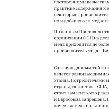
посторонними веществам
практике содержания ме
некоторые производители
но и добавляют в мед ан
По данным Продовольств
организации ООН на деся
меда приходится не более
производитель меда – Кит
Согласно данным той же о
ведется развивающимися
Уганда. Потребителями ме
страны, такие так – США,
стоит заметить, что реа
и Евросоюза запрещена. 
качество меда и наличие 