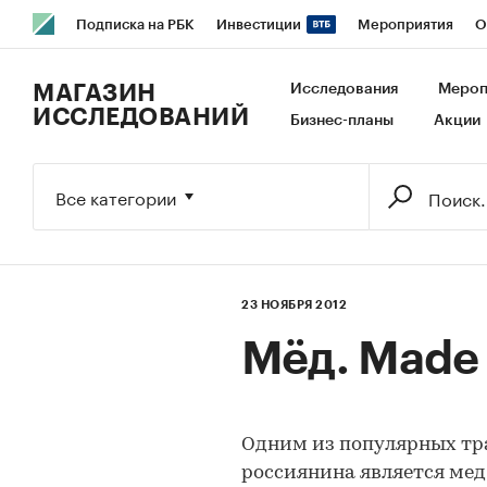
Подписка на РБК
Инвестиции
Мероприятия
О
РБК Образование
РБК Курсы
РБК Life
Тренды
В
МАГАЗИН
Исследования
Мероп
ИССЛЕДОВАНИЙ
Бизнес-планы
Акции
Исследования
Кредитные рейтинги
Франшизы
Га
Экономика
Бизнес
Технологии и медиа
Финансы
Все категории
23 НОЯБРЯ 2012
Мёд. Made 
Одним из популярных тр
россиянина является мед 