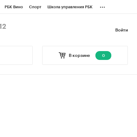
...
РБК Вино
Спорт
Школа управления РБК
БК Бизнес-среда
Дискуссионный клуб
12
Войти
оверка контрагентов
Политика
В корзине
0