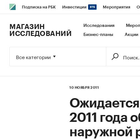
Подписка на РБК
Инвестиции
Мероприятия
О
РБК Образование
РБК Курсы
РБК Life
Тренды
В
МАГАЗИН
Исследования
Мероп
ИССЛЕДОВАНИЙ
Бизнес-планы
Акции
Исследования
Кредитные рейтинги
Франшизы
Га
Экономика
Бизнес
Технологии и медиа
Финансы
Все категории
10 НОЯБРЯ 2011
Ожидается,
2011 года 
наружной 