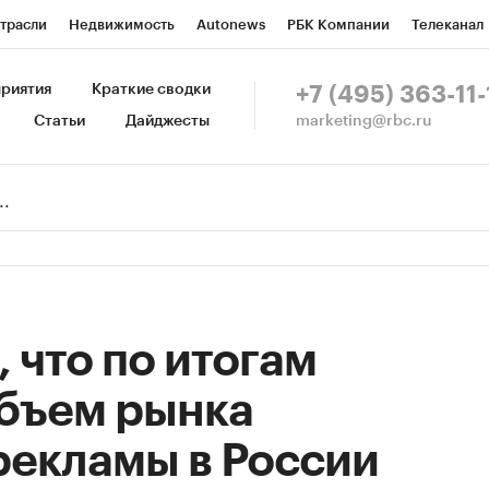
трасли
Недвижимость
Autonews
РБК Компании
Телеканал
изионеры
Национальные проекты
Город
Стиль
Крипто
Р
риятия
Краткие сводки
+7 (495) 363-11-
marketing@rbc.ru
Статьи
Дайджесты
зета
Спецпроекты СПб
Конференции СПб
Спецпроекты
Пр
Рынок наличной валюты
 что по итогам
объем рынка
рекламы в России