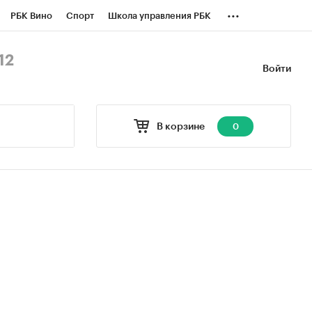
...
РБК Вино
Спорт
Школа управления РБК
БК Бизнес-среда
Дискуссионный клуб
12
Войти
оверка контрагентов
Политика
В корзине
0