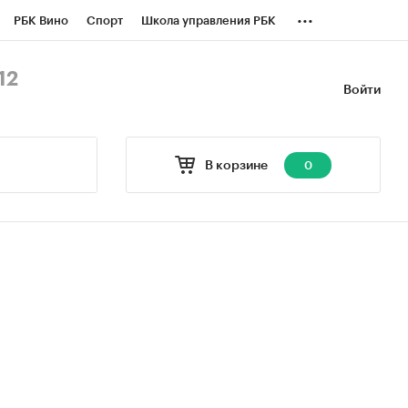
...
РБК Вино
Спорт
Школа управления РБК
БК Бизнес-среда
Дискуссионный клуб
12
Войти
оверка контрагентов
Политика
В корзине
0