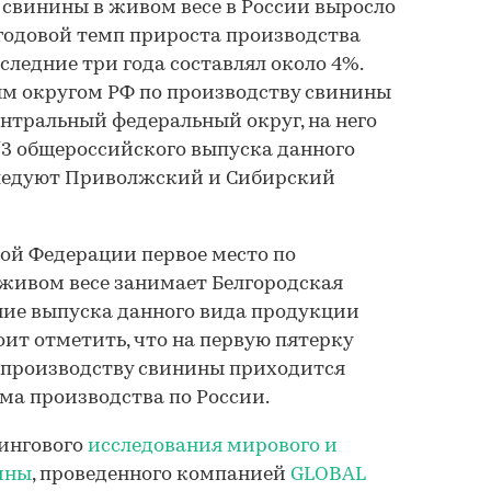
о свинины в живом весе в России выросло
егодовой темп прироста производства
следние три года составлял около 4%.
 округом РФ по производству свинины
ентральный федеральный округ, на него
/3 общероссийского выпуска данного
следуют Приволжский и Сибирский
ой Федерации первое место по
живом весе занимает Белгородская
чение выпуска данного вида продукции
тоит отметить, что на первую пятерку
 производству свинины приходится
ема производства по России.
ингового
исследования мирового и
ины
, проведенного компанией
GLOBAL