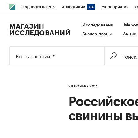
Подписка на РБК
Инвестиции
Мероприятия
О
РБК Образование
РБК Курсы
РБК Life
Тренды
В
МАГАЗИН
Исследования
Мероп
ИССЛЕДОВАНИЙ
Бизнес-планы
Акции
Исследования
Кредитные рейтинги
Франшизы
Га
Экономика
Бизнес
Технологии и медиа
Финансы
Все категории
28 НОЯБРЯ 2011
Российско
свинины вы