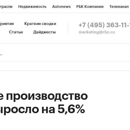
трасли
Недвижимость
Autonews
РБК Компании
Телеканал
изионеры
Национальные проекты
Город
Стиль
Крипто
Р
риятия
Краткие сводки
+7 (495) 363-11-
marketing@rbc.ru
Статьи
Дайджесты
зета
Спецпроекты СПб
Конференции СПб
Спецпроекты
Пр
Рынок наличной валюты
е производство
росло на 5,6%