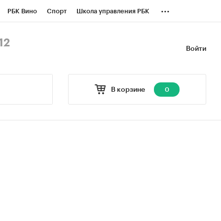
...
РБК Вино
Спорт
Школа управления РБК
БК Бизнес-среда
Дискуссионный клуб
12
Войти
оверка контрагентов
Политика
В корзине
0