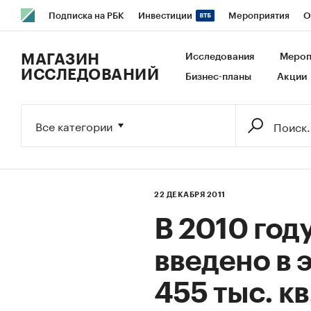
Подписка на РБК
Инвестиции
Мероприятия
О
РБК Образование
РБК Курсы
РБК Life
Тренды
В
МАГАЗИН
Исследования
Мероп
ИССЛЕДОВАНИЙ
Бизнес-планы
Акции
Исследования
Кредитные рейтинги
Франшизы
Га
Экономика
Бизнес
Технологии и медиа
Финансы
Все категории
22 ДЕКАБРЯ 2011
В 2010 год
введено в 
455 тыс. кв