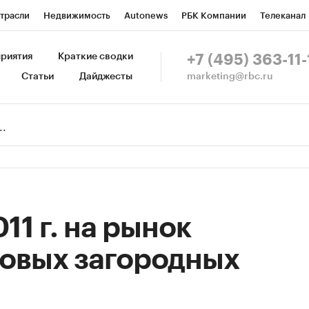
трасли
Недвижимость
Autonews
РБК Компании
Телеканал
изионеры
Национальные проекты
Город
Стиль
Крипто
Р
риятия
Краткие сводки
+7 (495) 363-11-
marketing@rbc.ru
Статьи
Дайджесты
зета
Спецпроекты СПб
Конференции СПб
Спецпроекты
Пр
Рынок наличной валюты
11 г. на рынок
новых загородных