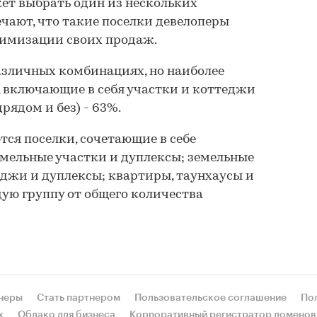
ет выбрать один из нескольких
чают, что такие поселки девелоперы
тимизации своих продаж.
азличных комбинациях, но наиболее
 включающие в себя участки и коттеджи
рядом и без) - 63%.
тся поселки, сочетающие в себе
мельные участки и дуплексы; земельные
еджи и дуплексы; квартиры, таунхаусы и
дую группу от общего количества
неры
Стать партнером
Пользовательское соглашение
По
х
Облако для бизнеса
Корпоративный регистратор доменов