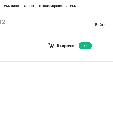
...
РБК Вино
Спорт
Школа управления РБК
БК Бизнес-среда
Дискуссионный клуб
12
Войти
оверка контрагентов
Политика
В корзине
0