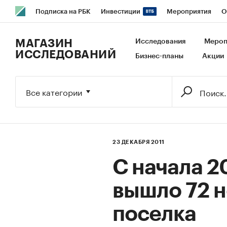
Подписка на РБК
Инвестиции
Мероприятия
О
РБК Образование
РБК Курсы
РБК Life
Тренды
В
МАГАЗИН
Исследования
Мероп
ИССЛЕДОВАНИЙ
Бизнес-планы
Акции
Исследования
Кредитные рейтинги
Франшизы
Га
Экономика
Бизнес
Технологии и медиа
Финансы
Все категории
23 ДЕКАБРЯ 2011
С начала 20
вышло 72 
поселка