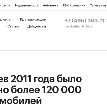
трасли
Недвижимость
Autonews
РБК Компании
Телеканал
изионеры
Национальные проекты
Город
Стиль
Крипто
Р
риятия
Краткие сводки
+7 (495) 363-11-
marketing@rbc.ru
Статьи
Дайджесты
зета
Спецпроекты СПб
Конференции СПб
Спецпроекты
Пр
Рынок наличной валюты
ев 2011 года было
но более 120 000
омобилей