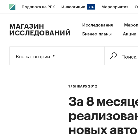
Подписка на РБК
Инвестиции
Мероприятия
О
РБК Образование
РБК Курсы
РБК Life
Тренды
В
МАГАЗИН
Исследования
Мероп
ИССЛЕДОВАНИЙ
Бизнес-планы
Акции
Исследования
Кредитные рейтинги
Франшизы
Га
Экономика
Бизнес
Технологии и медиа
Финансы
Все категории
17 ЯНВАРЯ 2012
За 8 месяц
реализова
новых авт