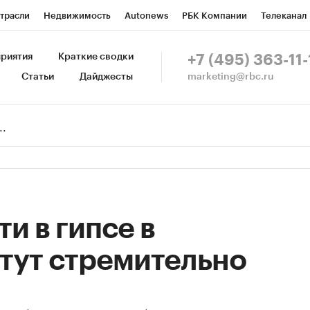
трасли
Недвижимость
Autonews
РБК Компании
Телеканал
изионеры
Национальные проекты
Город
Стиль
Крипто
Р
риятия
Краткие сводки
+7 (495) 363-11-
marketing@rbc.ru
Статьи
Дайджесты
зета
Спецпроекты СПб
Конференции СПб
Спецпроекты
Пр
Рынок наличной валюты
и в гипсе в
тут стремительно