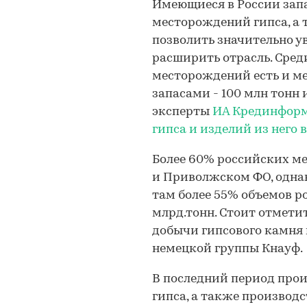
Имеющиеся в России зап
месторождений гипса, а 
позволить значительно у
расширить отрасль. Сре
месторождений есть и м
запасами - 100 млн тонн 
эксперты
ИА Крединфор
гипса и изделий из него 
Более 60% российских м
и Приволжском ФО, однак
там более 55% объемов ро
млрд.тонн. Стоит отметит
добычи гипсового камня 
немецкой группы Кнауф.
В последний период про
гипса, а также производ