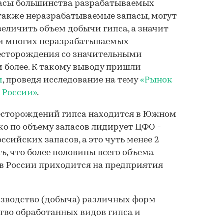
асы большинства разрабатываемых
также неразрабатываемые запасы, могут
величить объем добычи гипса, а значит
ди многих неразрабатываемых
есторождения со значительными
и более. К такому выводу пришли
м
, проведя исследование на тему
«Рынок
в России»
.
есторождений гипса находится в Южном
о по объему запасов лидирует ЦФО -
ссийских запасов, а это чуть менее 2
ь, что более половины всего объема
в России приходится на предприятия
изводство (добыча) различных форм
ство обработанных видов гипса и