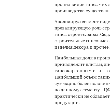
прочих видов гипса - их 
производства существен
Анализируя сегмент изде
превалирующую роль стро
гипса строительных. Сюд
строительные гипсовые см
изделия декора и прочее.
Наибольшая доля в произ
принадлежит плитам, лис
гипсокартонным и т.п. - о
Наибольший объем таких
суммарно более половины
по данному сегменту - ЦФ
практически не обладае
продукции.