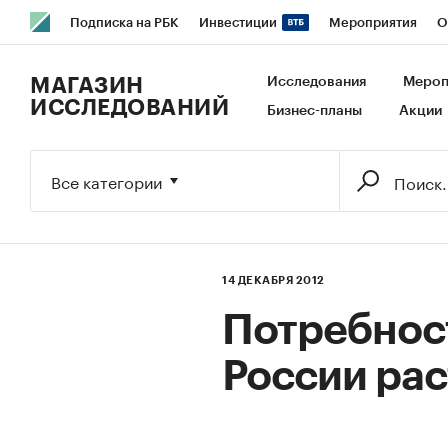
Подписка на РБК
Инвестиции
Мероприятия
О
РБК Образование
РБК Курсы
РБК Life
Тренды
В
МАГАЗИН
Исследования
Мероп
ИССЛЕДОВАНИЙ
Бизнес-планы
Акции
Исследования
Кредитные рейтинги
Франшизы
Га
Экономика
Бизнес
Технологии и медиа
Финансы
Все категории
14 ДЕКАБРЯ 2012
Потребност
России рас