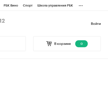
...
РБК Вино
Спорт
Школа управления РБК
БК Бизнес-среда
Дискуссионный клуб
12
Войти
оверка контрагентов
Политика
В корзине
0