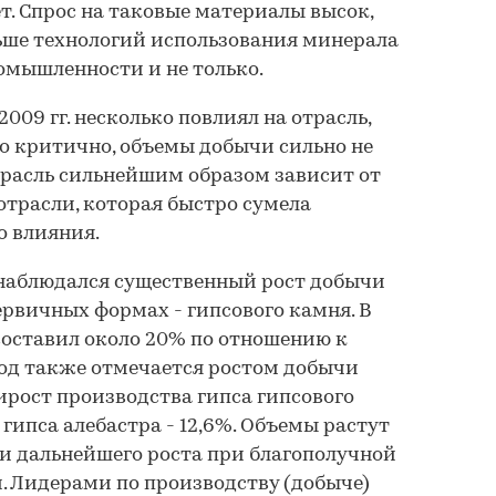
т. Спрос на таковые материалы высок,
ьше технологий использования минерала
омышленности и не только.
09 гг. несколько повлиял на отрасль,
то критично, объемы добычи сильно не
трасль сильнейшим образом зависит от
отрасли, которая быстро сумела
о влияния.
г. наблюдался существенный рост добычи
ервичных формах - гипсового камня. В
 составил около 20% по отношению к
год также отмечается ростом добычи
ирост производства гипса гипсового
, гипса алебастра - 12,6%. Объемы растут
 и дальнейшего роста при благополучной
 Лидерами по производству (добыче)