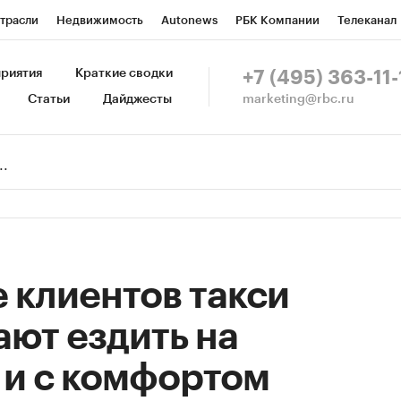
трасли
Недвижимость
Autonews
РБК Компании
Телеканал
изионеры
Национальные проекты
Город
Стиль
Крипто
Р
риятия
Краткие сводки
+7 (495) 363-11-
marketing@rbc.ru
Статьи
Дайджесты
зета
Спецпроекты СПб
Конференции СПб
Спецпроекты
Пр
Рынок наличной валюты
 клиентов такси
ют ездить на
 и с комфортом