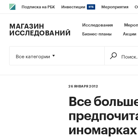
Подписка на РБК
Инвестиции
Мероприятия
О
РБК Образование
РБК Курсы
РБК Life
Тренды
В
МАГАЗИН
Исследования
Мероп
ИССЛЕДОВАНИЙ
Бизнес-планы
Акции
Исследования
Кредитные рейтинги
Франшизы
Га
Экономика
Бизнес
Технологии и медиа
Финансы
Все категории
26 ЯНВАРЯ 2012
Все больше
предпочита
иномарках