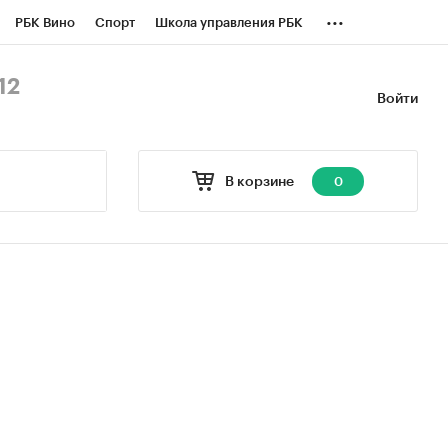
...
РБК Вино
Спорт
Школа управления РБК
БК Бизнес-среда
Дискуссионный клуб
12
Войти
оверка контрагентов
Политика
В корзине
0