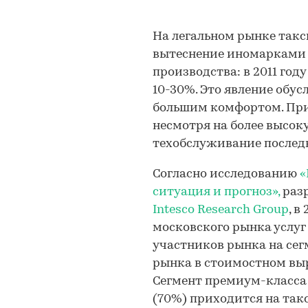
На легальном рынке так
вытеснение иномарками 
производства: в 2011 год
10-30%. Это явление обу
большим комфортом. При 
несмотря на более высок
техобслуживание последн
Согласно исследованию
«
ситуация и прогноз»,
раз
Intesco Research Group
, в
московского рынка услуг
участников рынка на сег
рынка в стоимостном выр
Сегмент премиум-класса 
(70%) приходится на так