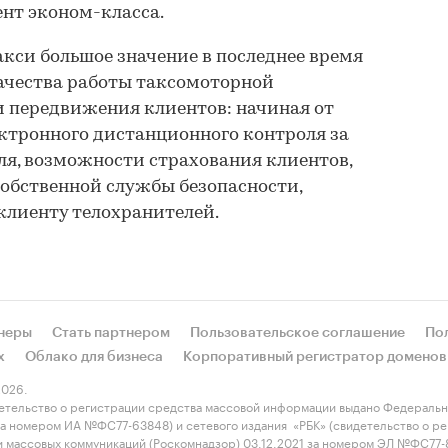
ент эконом-класса.
кси большое значение в последнее время
ачества работы таксомоторной
 передвижения клиентов: начиная от
ктронного дистанционного контроля за
я, возможности страхования клиентов,
обственной службы безопасности,
клиенту телохранителей.
неры
Стать партнером
Пользовательское соглашение
По
х
Облако для бизнеса
Корпоративный регистратор доменов
026.
етельство о регистрации средства массовой информации выдано Федеральн
 за номером ИА №ФС77-63848) и сетевого издания «РБК» (свидетельство о 
 и массовых коммуникаций (Роскомнадзор) 03.12.2021 за номером ЭЛ №ФС77