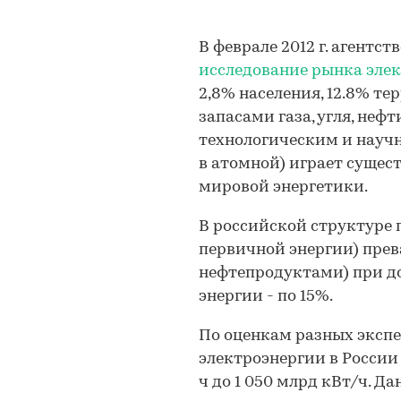
В феврале 2012 г. агентст
исследование рынка элек
2,8% населения, 12.8% т
запасами газа, угля, неф
технологическим и научн
в атомной) играет сущес
мировой энергетики.
В российской структуре 
первичной энергии) прев
нефтепродуктами) при до
энергии - по 15%.
По оценкам разных экспе
электроэнергии в России в
ч до 1 050 млрд кВт/ч. Д