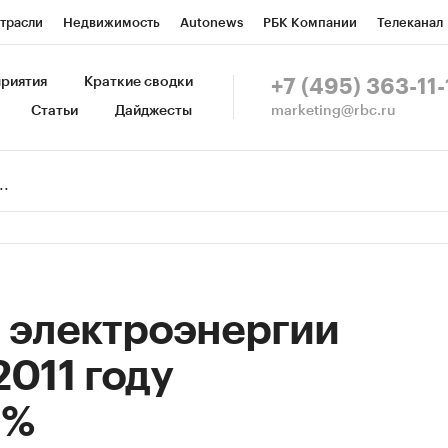
трасли
Недвижимость
Autonews
РБК Компании
Телеканал
изионеры
Национальные проекты
Город
Стиль
Крипто
Р
риятия
Краткие сводки
+7 (495) 363-11-
marketing@rbc.ru
Статьи
Дайджесты
зета
Спецпроекты СПб
Конференции СПб
Спецпроекты
Пр
Рынок наличной валюты
 электроэнергии
2011 году
 %