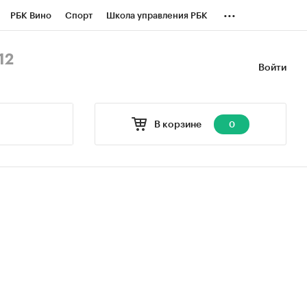
...
РБК Вино
Спорт
Школа управления РБК
БК Бизнес-среда
Дискуссионный клуб
12
Войти
оверка контрагентов
Политика
В корзине
0