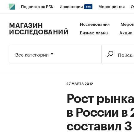
Подписка на РБК
Инвестиции
Мероприятия
О
РБК Образование
РБК Курсы
РБК Life
Тренды
В
МАГАЗИН
Исследования
Мероп
ИССЛЕДОВАНИЙ
Бизнес-планы
Акции
Исследования
Кредитные рейтинги
Франшизы
Га
Экономика
Бизнес
Технологии и медиа
Финансы
Все категории
27 МАРТА 2012
Рост рынка
в России в 
составил 3