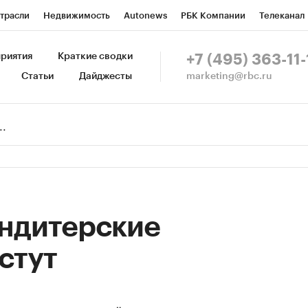
трасли
Недвижимость
Autonews
РБК Компании
Телеканал
изионеры
Национальные проекты
Город
Стиль
Крипто
Р
риятия
Краткие сводки
+7 (495) 363-11-
marketing@rbc.ru
Статьи
Дайджесты
зета
Спецпроекты СПб
Конференции СПб
Спецпроекты
Пр
Рынок наличной валюты
ондитерские
стут