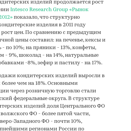
ндитерских изделий продолжается рост
ании
Intesco Research Group
«Рынок
2012»
показало, что структурно
ондитерские изделия в 2011 году
 рост цен. По сравнению с предыдущим
чной цены составил: на печенье, кексы и
 - по 10%; на пряники - 13%, конфеты,
 - 9%, шоколад - на 14%, натуральные
бавками -8%, зефир и пастилу - на 17%.
родажи кондитерских изделий выросли в
более чем на 18%. Основными
ции через розничную торговлю стали
кий федеральные округа. В структуре
терских изделий доля Центрального ФО
волжского ФО - более пятой части,
еверо-Западного ФО - почти 10%,
рупнейшими регионами России по