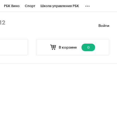
...
РБК Вино
Спорт
Школа управления РБК
БК Бизнес-среда
Дискуссионный клуб
12
Войти
оверка контрагентов
Политика
В корзине
0