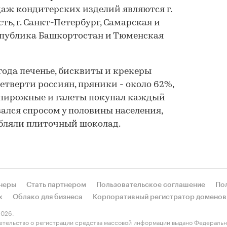
аж кондитерских изделий являются г.
ть, г. Санкт-Петербург, Самарская и
спублика Башкортостан и Тюменская
года печенье, бисквиты и крекеры
етверти россиян, пряники - около 62%,
, пирожные и галеты покупал каждый
ался спросом у половины населения,
ебляли плиточный шоколад.
неры
Стать партнером
Пользовательское соглашение
По
х
Облако для бизнеса
Корпоративный регистратор доменов
026.
етельство о регистрации средства массовой информации выдано Федеральн