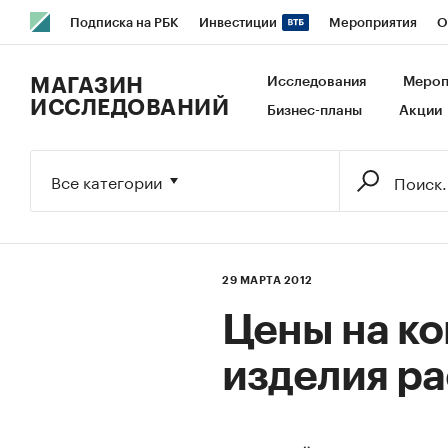
Подписка на РБК
Инвестиции
Мероприятия
О
РБК Образование
РБК Курсы
РБК Life
Тренды
В
МАГАЗИН
Исследования
Мероп
ИССЛЕДОВАНИЙ
Бизнес-планы
Акции
Исследования
Кредитные рейтинги
Франшизы
Га
Экономика
Бизнес
Технологии и медиа
Финансы
Все категории
29 МАРТА 2012
Цены на к
изделия ра