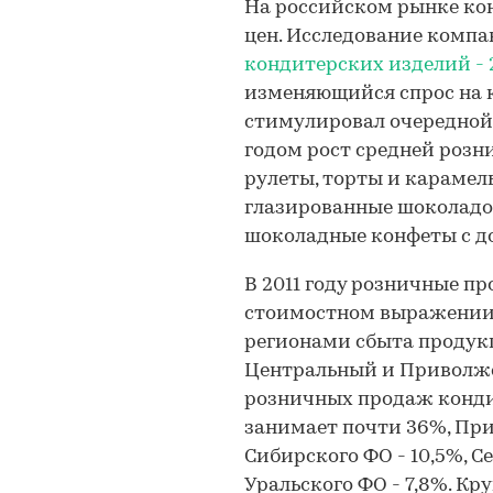
На российском рынке ко
цен. Исследование комп
кондитерских изделий - 
изменяющийся спрос на к
стимулировал очередной
годом рост средней розни
рулеты, торты и карамель
глазированные шоколадом
шоколадные конфеты с до
В 2011 году розничные п
стоимостном выражении 
регионами сбыта продук
Центральный и Приволжс
розничных продаж конди
занимает почти 36%, При
Сибирского ФО - 10,5%, С
Уральского ФО - 7,8%. К