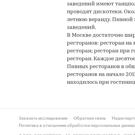
заведений имеют танцпол
проводят дискотеки. Око
летнюю веранду. Пивной з
заведений.
В Москве достаточно ши
ресторанов: ресторан на
ресторан; ресторан при 
ресторан. Каждое десято
Пивных ресторанов в общ
ресторанов на начало 201
находилось при гостиниц
Заказать исследование
Обратная связь
Наши парт
Политика в отношении обработки персональных данны
© ООО «БИЗНЕСПРЕСС», АО «РОСБИЗНЕСКОНСАЛТИНГ», 1995-2