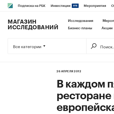
Подписка на РБК
Инвестиции
Мероприятия
О
РБК Образование
РБК Курсы
РБК Life
Тренды
В
МАГАЗИН
Исследования
Мероп
ИССЛЕДОВАНИЙ
Бизнес-планы
Акции
Исследования
Кредитные рейтинги
Франшизы
Га
Экономика
Бизнес
Технологии и медиа
Финансы
Все категории
26 АПРЕЛЯ 2012
В каждом 
ресторане
европейска