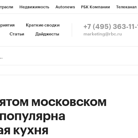
трасли
Недвижимость
Autonews
РБК Компании
Телеканал
изионеры
Национальные проекты
Город
Стиль
Крипто
Р
риятия
Краткие сводки
+7 (495) 363-11-
marketing@rbc.ru
Статьи
Дайджесты
зета
Спецпроекты СПб
Конференции СПб
Спецпроекты
Пр
Рынок наличной валюты
пятом московском
 популярна
я кухня