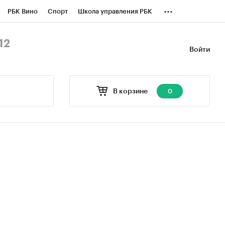
...
РБК Вино
Спорт
Школа управления РБК
БК Бизнес-среда
Дискуссионный клуб
12
Войти
оверка контрагентов
Политика
В корзине
0