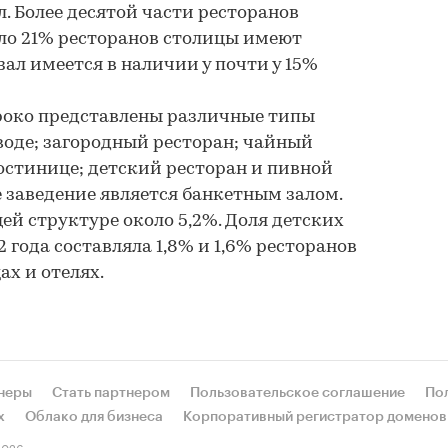
. Более десятой части ресторанов
ло 21% ресторанов столицы имеют
ал имеется в наличии у почти у 15%
роко представлены различные типы
 воде; загородный ресторан; чайный
гостинице; детский ресторан и пивной
е заведение является банкетным залом.
ей структуре около 5,2%. Доля детских
2 года составляла 1,8% и 1,6% ресторанов
ах и отелях.
неры
Стать партнером
Пользовательское соглашение
По
х
Облако для бизнеса
Корпоративный регистратор доменов
026.