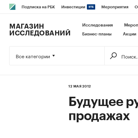
Подписка на РБК
Инвестиции
Мероприятия
О
РБК Образование
РБК Курсы
РБК Life
Тренды
В
МАГАЗИН
Исследования
Мероп
ИССЛЕДОВАНИЙ
Бизнес-планы
Акции
Исследования
Кредитные рейтинги
Франшизы
Га
Экономика
Бизнес
Технологии и медиа
Финансы
Все категории
12 МАЯ 2012
Будущее ру
продажах