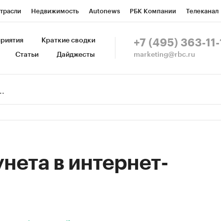
трасли
Недвижимость
Autonews
РБК Компании
Телеканал
изионеры
Национальные проекты
Город
Стиль
Крипто
Р
риятия
Краткие сводки
+7 (495) 363-11-
marketing@rbc.ru
Статьи
Дайджесты
зета
Спецпроекты СПб
Конференции СПб
Спецпроекты
Пр
Рынок наличной валюты
нета в интернет-