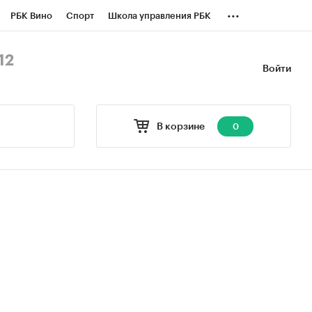
...
РБК Вино
Спорт
Школа управления РБК
БК Бизнес-среда
Дискуссионный клуб
12
Войти
оверка контрагентов
Политика
В корзине
0