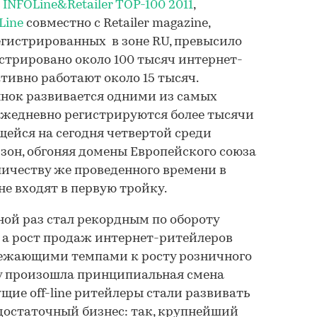
я
INFOLine&Retailer TOP-100 2011
,
Line
совместно с Retailer magazine,
егистрированных в зоне RU, превысило
истрировано около 100 тысяч интернет-
тивно работают около 15 тысяч.
нок развивается одними из самых
Ежедневно регистрируются более тысячи
щейся на сегодня четвертой среди
он, обгоняя домены Европейского союза
количеству же проведенного времени в
не входят в первую тройку.
ой раз стал рекордным по обороту
 а рост продаж интернет-ритейлеров
режающими темпами к росту розничного
оду произошла принципиальная смена
щие off-line ритейлеры стали развивать
одостаточный бизнес: так, крупнейший