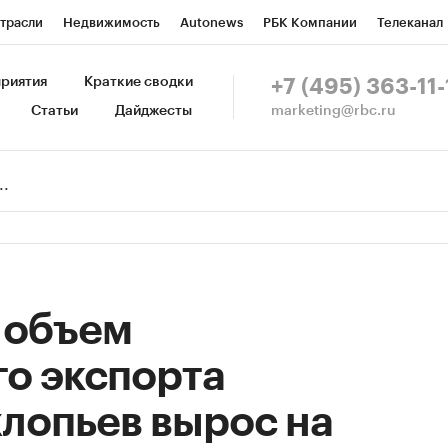
трасли
Недвижимость
Autonews
РБК Компании
Телеканал
изионеры
Национальные проекты
Город
Стиль
Крипто
Р
риятия
Краткие сводки
+7 (495) 363-11-
marketing@rbc.ru
Статьи
Дайджесты
зета
Спецпроекты СПб
Конференции СПб
Спецпроекты
Пр
Рынок наличной валюты
у объем
о экспорта
лопьев вырос на