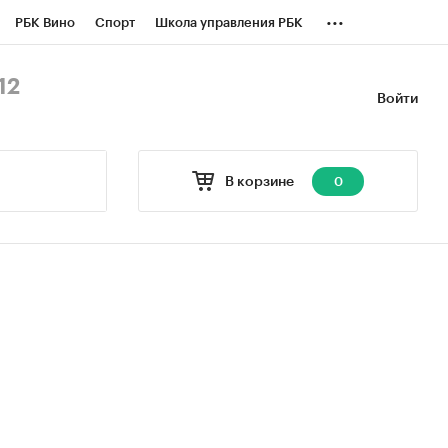
...
РБК Вино
Спорт
Школа управления РБК
БК Бизнес-среда
Дискуссионный клуб
12
Войти
оверка контрагентов
Политика
В корзине
0