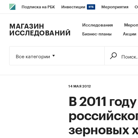
Подписка на РБК
Инвестиции
Мероприятия
О
РБК Образование
РБК Курсы
РБК Life
Тренды
В
МАГАЗИН
Исследования
Мероп
ИССЛЕДОВАНИЙ
Бизнес-планы
Акции
Исследования
Кредитные рейтинги
Франшизы
Га
Экономика
Бизнес
Технологии и медиа
Финансы
Все категории
14 МАЯ 2012
В 2011 год
российског
зерновых х