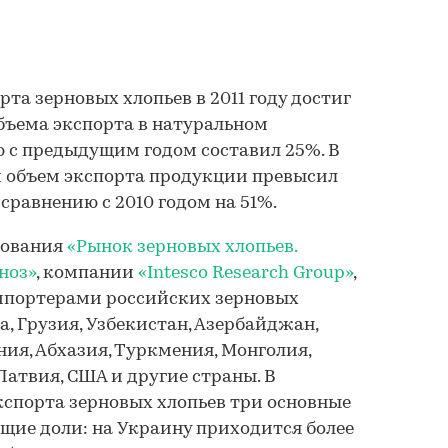
та зерновых хлопьев в 2011 году достиг
объема экспорта в натуральном
 с предыдущим годом составил 25%. В
объем экспорта продукции превысил
о сравнению с 2010 годом на 51%.
дования
«Рынок зерновых хлопьев.
ноз»
, компании
«Intesco Research Group»
,
мпортерами российских зерновых
, Грузия, Узбекистан, Азербайджан,
ния, Абхазия, Туркмения, Монголия,
Латвия, США и другие страны. В
кспорта зерновых хлопьев три основные
щие доли: на Украину приходится более